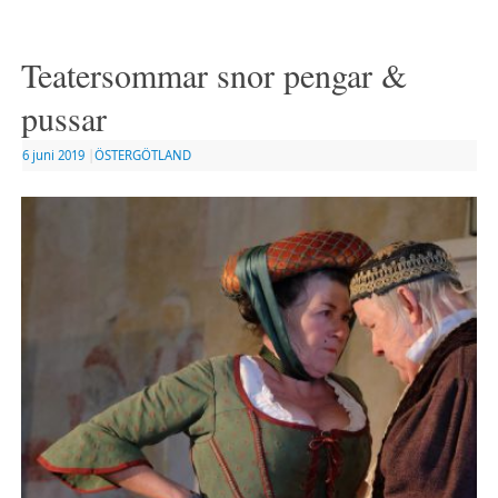
Teatersommar snor pengar &
pussar
6 juni 2019
|
ÖSTERGÖTLAND