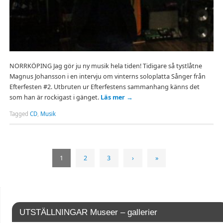
NORRKÖPING Jag gör ju ny musik hela tiden! Tidigare så tystlåtne
Magnus Johansson i en intervju om vinterns soloplatta Sånger från
Efterfesten #2. Utbruten ur Efterfestens sammanhang känns det
som han är rockigast i gänget.
Läs mer
→
Tagged
CD
,
Musik
1
2
3
›
»
UTSTÄLLNINGAR Museer – gallerier