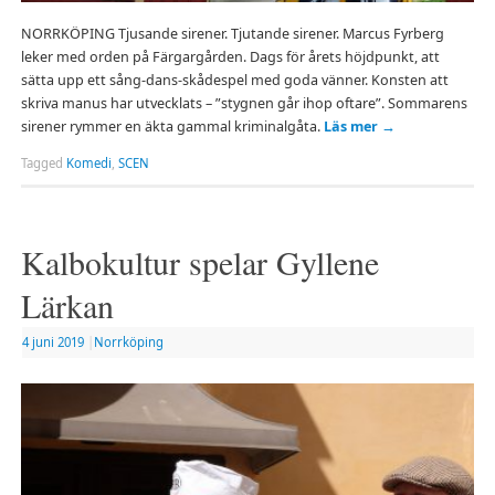
NORRKÖPING Tjusande sirener. Tjutande sirener. Marcus Fyrberg
leker med orden på Färgargården. Dags för årets höjdpunkt, att
sätta upp ett sång-dans-skådespel med goda vänner. Konsten att
skriva manus har utvecklats – ”stygnen går ihop oftare”. Sommarens
sirener rymmer en äkta gammal kriminalgåta.
Läs mer
→
Tagged
Komedi
,
SCEN
Kalbokultur spelar Gyllene
Lärkan
4 juni 2019
|
Norrköping