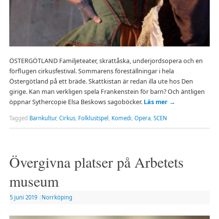
ÖSTERGÖTLAND Familjeteater, skrattåska, underjordsopera och en
förflugen cirkusfestival. Sommarens föreställningar i hela
Östergötland på ett bräde. Skattkistan är redan illa ute hos Den
girige. Kan man verkligen spela Frankenstein för barn? Och äntligen
öppnar Sythercopie Elsa Beskows sagoböcker.
Läs mer
→
Tagged
Barnkultur
,
Cirkus
,
Folklustspel
,
Komedi
,
Opera
,
SCEN
Övergivna platser på Arbetets
museum
5 juni 2019
|
Norrköping