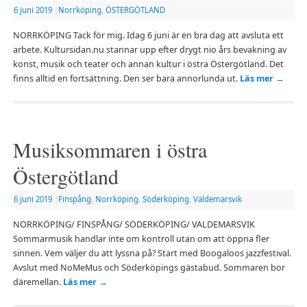
6 juni 2019
|
Norrköping
,
ÖSTERGÖTLAND
NORRKÖPING Tack för mig. Idag 6 juni är en bra dag att avsluta ett
arbete. Kultursidan.nu stannar upp efter drygt nio års bevakning av
konst, musik och teater och annan kultur i östra Östergötland. Det
finns alltid en fortsättning. Den ser bara annorlunda ut.
Läs mer
→
Musiksommaren i östra
Östergötland
6 juni 2019
|
Finspång
,
Norrköping
,
Söderköping
,
Valdemarsvik
NORRKÖPING/ FINSPÅNG/ SÖDERKÖPING/ VALDEMARSVIK
Sommarmusik handlar inte om kontroll utan om att öppna fler
sinnen. Vem väljer du att lyssna på? Start med Boogaloos jazzfestival.
Avslut med NoMeMus och Söderköpings gästabud. Sommaren bor
däremellan.
Läs mer
→