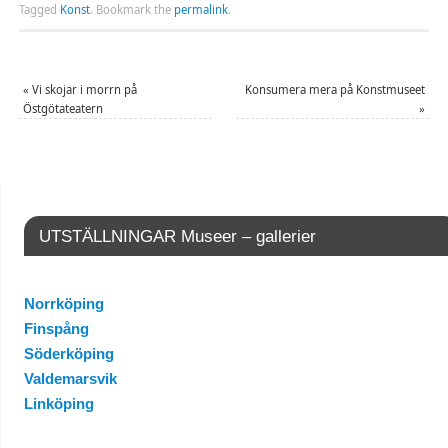
Tagged
Konst
.
Bookmark the
permalink
.
«
Vi skojar i morrn på
Konsumera mera på Konstmuseet
Östgötateatern
»
UTSTÄLLNINGAR Museer – gallerier
Norrköping
Finspång
Söderköping
Valdemarsvik
Linköping