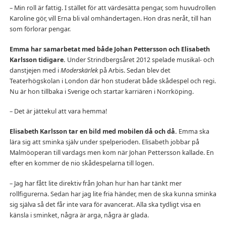
– Min roll är fattig. I stället för att värdesätta pengar, som huvudrollen
Karoline gör, vill Erna bli väl omhändertagen. Hon dras neråt, till han
som förlorar pengar.
Emma har samarbetat med både Johan Pettersson och Elisabeth
Karlsson tidigare.
Under Strindbergsåret 2012 spelade musikal- och
danstjejen med i
Moderskärlek
på Arbis. Sedan blev det
Teaterhögskolan i London där hon studerat både skådespel och regi.
Nu är hon tillbaka i Sverige och startar karriären i Norrköping.
– Det är jättekul att vara hemma!
Elisabeth Karlsson tar en bild med mobilen då och då.
Emma ska
lära sig att sminka själv under spelperioden. Elisabeth jobbar på
Malmöoperan till vardags men kom när Johan Pettersson kallade. En
efter en kommer de nio skådespelarna till logen.
– Jag har fått lite direktiv från Johan hur han har tänkt mer
rollfigurerna. Sedan har jag lite fria händer, men de ska kunna sminka
sig själva så det får inte vara för avancerat. Alla ska tydligt visa en
känsla i sminket, några är arga, några är glada.