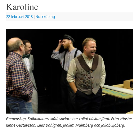
Karoline
22 februari 2018
|
Norrköping
Gemenskap. Kalbokulturs skådespelare har roligt nästan jämt. Från vänster
Janne Gustavsson, Elias Dahlgren, Joakim Malmberg och Jakob Sjöberg.