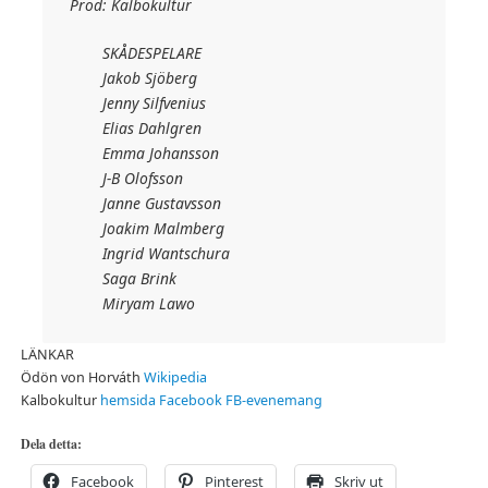
Prod: Kalbokultur
SKÅDESPELARE
Jakob Sjöberg
Jenny Silfvenius
Elias Dahlgren
Emma Johansson
J-B Olofsson
Janne Gustavsson
Joakim Malmberg
Ingrid Wantschura
Saga Brink
Miryam Lawo
LÄNKAR
Ödön von Horváth
Wikipedia
Kalbokultur
hemsida
Facebook
FB-evenemang
Dela detta:
Facebook
Pinterest
Skriv ut