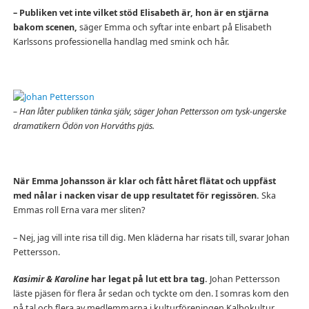
– Publiken vet inte vilket stöd Elisabeth är, hon är en stjärna
bakom scenen,
säger Emma och syftar inte enbart på Elisabeth
Karlssons professionella handlag med smink och hår.
– Han låter publiken tänka själv, säger Johan Pettersson om tysk-ungerske
dramatikern Ödön von Horváths pjäs.
När Emma Johansson är klar och fått håret flätat och uppfäst
med nålar i nacken visar de upp resultatet för regissören.
Ska
Emmas roll Erna vara mer sliten?
– Nej, jag vill inte risa till dig. Men kläderna har risats till, svarar Johan
Pettersson.
Kasimir & Karoline
har legat på lut ett bra tag.
Johan Pettersson
läste pjäsen för flera år sedan och tyckte om den. I somras kom den
på tal och flera av medlemmarna i kulturföreningen Kalbokultur