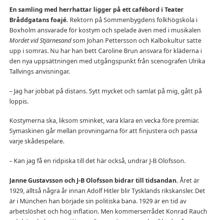
En samling med herrhattar ligger på ett cafébord i Teater
Bråddgatans foajé.
Rektorn på Sommenbygdens folkhögskola i
Boxholm ansvarade för kostym och spelade även med i musikalen
Mordet vid Stjärnesand
som Johan Pettersson och Kalbokultur satte
upp i somras. Nu har han bett Caroline Brun ansvara för kläderna i
den nya uppsättningen med utgångspunkt från scenografen Ulrika
Tallving
s anvisningar.
– Jag har jobbat på distans. Sytt mycket och samlat på mig, gått på
loppis.
Kostymerna ska, liksom sminket, vara klara en vecka före premiär.
Symaskinen går mellan provningarna för att finjustera och passa
varje skådespelare.
– Kan jag få en ridpiska till det här också, undrar J-B Olofsson.
Janne Gustavsson och J-B Olofsson bidrar till tidsandan.
Året är
1929, alltså några år innan Adolf Hitler blir Tysklands rikskansler. Det
är i München han började sin politiska bana. 1929 är en tid av
arbetslöshet och hög inflation. Men kommerserrådet Konrad Rauch