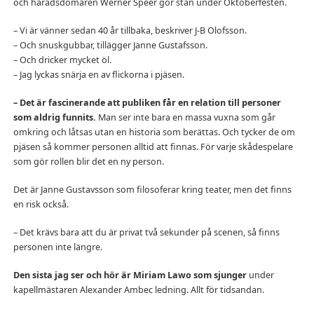
och häradsdomaren Werner Speer gör stan under Oktoberfesten.
– Vi är vänner sedan 40 år tillbaka, beskriver J-B Olofsson.
– Och snuskgubbar, tillägger Janne Gustafsson.
– Och dricker mycket öl.
– Jag lyckas snärja en av flickorna i pjäsen.
– Det är fascinerande att publiken får en relation till personer
som aldrig funnits.
Man ser inte bara en massa vuxna som går
omkring och låtsas utan en historia som berättas. Och tycker de om
pjäsen så kommer personen alltid att finnas. För varje skådespelare
som gör rollen blir det en ny person.
Det är Janne Gustavsson som filosoferar kring teater, men det finns
en risk också.
– Det krävs bara att du är privat två sekunder på scenen, så finns
personen inte längre.
Den sista jag ser och hör är Miriam Lawo som sjunger
under
kapellmästaren Alexander Ambec ledning. Allt för tidsandan.