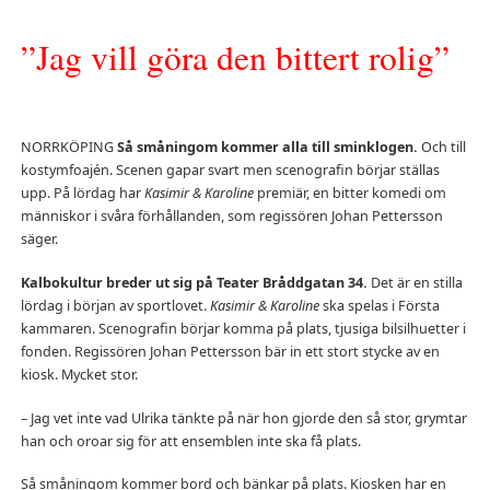
”Jag vill göra den bittert rolig”
NORRKÖPING
Så småningom kommer alla till sminklogen.
Och till
kostymfoajén. Scenen gapar svart men scenografin börjar ställas
upp. På lördag har
Kasimir & Karoline
premiär, en bitter komedi om
människor i svåra förhållanden, som regissören Johan Pettersson
säger.
Kalbokultur breder ut sig på Teater Bråddgatan 34.
Det är en stilla
lördag i början av sportlovet.
Kasimir & Karoline
ska spelas i Första
kammaren. Scenografin börjar komma på plats, tjusiga bilsilhuetter i
fonden. Regissören Johan Pettersson bär in ett stort stycke av en
kiosk. Mycket stor.
– Jag vet inte vad Ulrika tänkte på när hon gjorde den så stor, grymtar
han och oroar sig för att ensemblen inte ska få plats.
Så småningom kommer bord och bänkar på plats. Kiosken har en