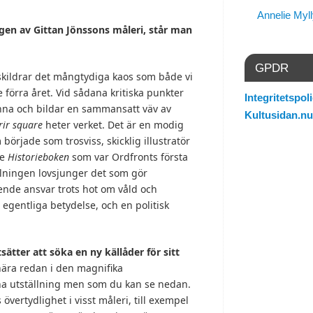
Annelie Myl
ngen av Gittan Jönssons måleri, står man
GPDR
 skildrar det mångtydiga kaos som både vi
 förra året. Vid sådana kritiska punkter
Integritetspoli
känna och bildar en sammansatt väv av
Kultusidan.nu
rir square
heter verket. Det är en modig
örjade som trosviss, skicklig illustratör
se
Historieboken
som var Ordfronts första
målningen lovsjunger det som gör
nde ansvar trots hot om våld och
 egentliga betydelse, och en politisk
sätter att söka en ny källåder för sitt
ära redan i den magnifika
na utställning men som du kan se nedan.
 övertydlighet i visst måleri, till exempel