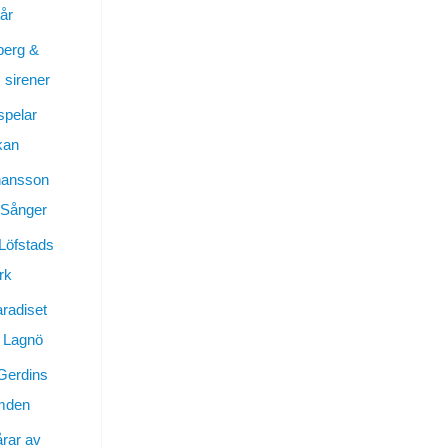
år
berg &
sirener
spelar
kan
hansson
 Sånger
 Löfstads
rk
aradiset
 Lagnö
Gerdins
ymden
årar av