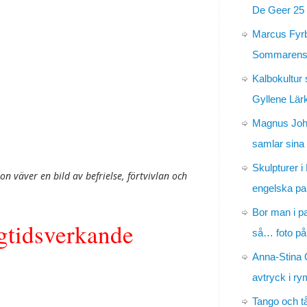
De Geer 25 
Marcus Fyr
Sommarens 
Kalbokultur 
Gyllene Lär
Magnus Jo
samlar sina
Skulpturer i
on väver en bild av befrielse, förtvivlan och
engelska pa
Bor man i p
ngtidsverkande
så… foto på
Anna-Stina 
avtryck i r
Tango och t