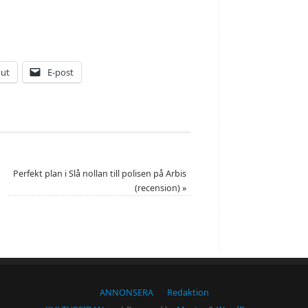
 ut
E-post
Perfekt plan i Slå nollan till polisen på Arbis
(recension)
»
ANNONSERA
Redaktion