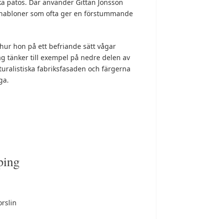
ka patos. Där använder Gittan Jönsson
chabloner som ofta ger en förstummande
 hur hon på ett befriande sätt vågar
ag tänker till exempel på nedre delen av
uralistiska fabriksfasaden och färgerna
ga.
ing
orslin