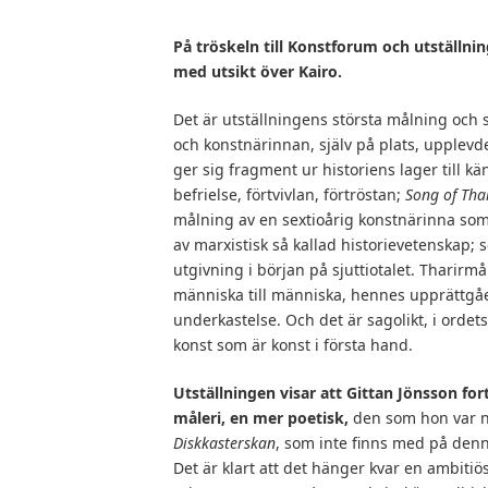
På tröskeln till Konstforum och utställni
med utsikt över Kairo.
Det är utställningens största målning och
och konstnärinnan, själv på plats, upplevde
ger sig fragment ur historiens lager till 
befrielse, förtvivlan, förtröstan;
Song of Tha
målning av en sextioårig konstnärinna som b
av marxistisk så kallad historievetenskap; 
utgivning i början på sjuttiotalet. Tharir
människa till människa, hennes upprättgåe
underkastelse. Och det är sagolikt, i ordets
konst som är konst i första hand.
Utställningen visar att Gittan Jönsson fort
måleri, en mer poetisk,
den som hon var n
Diskkasterskan
, som inte finns med på den
Det är klart att det hänger kvar en ambitiös