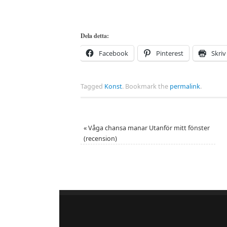
Dela detta:
Facebook
Pinterest
Skriv
Tagged
Konst
.
Bookmark the
permalink
.
«
Våga chansa manar Utanför mitt fönster
(recension)