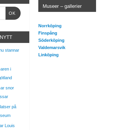
Museer – gallerier
OK
Norrköping
Finspång
 NYTT
Söderköping
Valdemarsvik
nu stannar
Linköping
ren i
götland
ar snor
ssar
latser på
useum
ar Louis