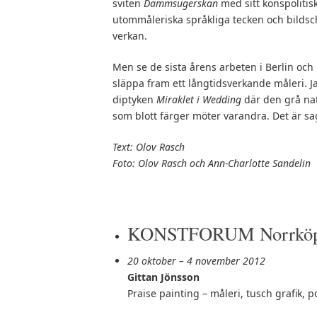
sviten
Dammsugerskan
med sitt könspolitis
utommåleriska språkliga tecken och bilds
verkan.
Men se de sista årens arbeten i Berlin och
släppa fram ett långtidsverkande måleri. J
diptyken
Miraklet i Wedding
där den grå nat
som blott färger möter varandra. Det är sa
Text: Olov Rasch
Foto: Olov Rasch och Ann-Charlotte Sandelin
KONSTFORUM Norrköp
20 oktober – 4 november 2012
Gittan Jönsson
Praise painting – måleri, tusch grafik, p