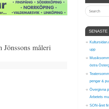
SENASTE
Kultursidan.
an Jönssons måleri
upp
Musiksomma
östra Öster
Teatersomm
pengar & pu
Övergivna p
Arbetets m
SON-året fir