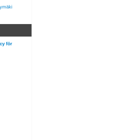
lymäki
cy för