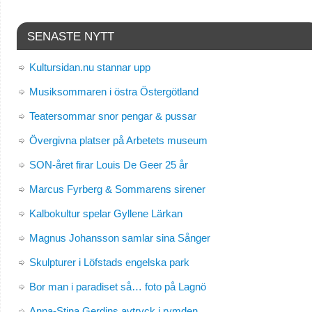
SENASTE NYTT
Kultursidan.nu stannar upp
Musiksommaren i östra Östergötland
Teatersommar snor pengar & pussar
Övergivna platser på Arbetets museum
SON-året firar Louis De Geer 25 år
Marcus Fyrberg & Sommarens sirener
Kalbokultur spelar Gyllene Lärkan
Magnus Johansson samlar sina Sånger
Skulpturer i Löfstads engelska park
Bor man i paradiset så… foto på Lagnö
Anna-Stina Gerdins avtryck i rymden