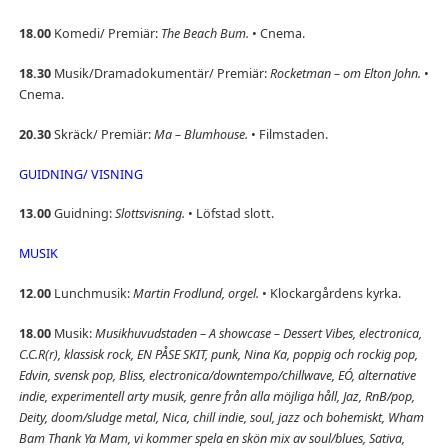
18.00
Komedi/ Premiär:
The Beach Bum.
• Cnema.
18.30
Musik/Dramadokumentär/ Premiär:
Rocketman – om Elton John.
•
Cnema.
20.30
Skräck/ Premiär:
Ma – Blumhouse.
• Filmstaden.
GUIDNING/ VISNING
13.00
Guidning:
Slottsvisning.
• Löfstad slott.
MUSIK
12.00
Lunchmusik:
Martin Frodlund, orgel.
• Klockargårdens kyrka.
18.00
Musik:
Musikhuvudstaden – A showcase – Dessert Vibes, electronica,
C.C.R(r), klassisk rock, EN PÅSE SKIT, punk, Nina Ka, poppig och rockig pop,
Edvin, svensk pop, Bliss, electronica/downtempo/chillwave, EÓ, alternative
indie, experimentell arty musik, genre från alla möjliga håll, Jaz, RnB/pop,
Deity, doom/sludge metal, Nica, chill indie, soul, jazz och bohemiskt, Wham
Bam Thank Ya Mam, vi kommer spela en skön mix av soul/blues, Sativa,