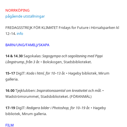
NORRKÖPING
pågående utställningar
FREDAGSSTREJK FÖR KLIMATET Fridays for Future i Hörsalsparken kl
12–14.
info
BARN/UNG/FAMILJ/SKAPA
14 & 14.30
Sagokalas:
Sagogympa och sagoläsning med Pippi
Långstrump, från 3 år.
• Bokskogen, Stadsbiblioteket.
15–17
DigIT:
Koda i html, för 10–13 år.
• Hageby bibliotek, Mirum
galleria.
16.00
Tjejklubben:
Inspirationssamtal om kreativitet och mål.
•
Wadströmsrummet, Stadsbiblioteket. (FÖRANMÄL)
17–19
DigIT:
Redigera bilder i Photoshop, för 10–19 år.
• Hageby
bibliotek, Mirum galleria.
FILM