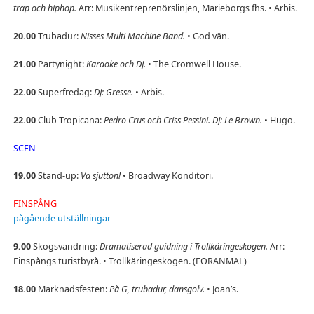
trap och hiphop.
Arr: Musikentreprenörslinjen, Marieborgs fhs. • Arbis.
20.00
Trubadur:
Nisses Multi Machine Band.
• God vän.
21.00
Partynight:
Karaoke och DJ.
• The Cromwell House.
22.00
Superfredag:
DJ: Gresse.
• Arbis.
22.00
Club Tropicana:
Pedro Crus och Criss Pessini. DJ: Le Brown.
• Hugo.
SCEN
19.00
Stand-up:
Va sjutton!
• Broadway Konditori.
FINSPÅNG
pågående utställningar
9.00
Skogsvandring:
Dramatiserad guidning i Trollkäringeskogen.
Arr:
Finspångs turistbyrå. • Trollkäringeskogen. (FÖRANMÄL)
18.00
Marknadsfesten:
På G, trubadur, dansgolv.
• Joan’s.