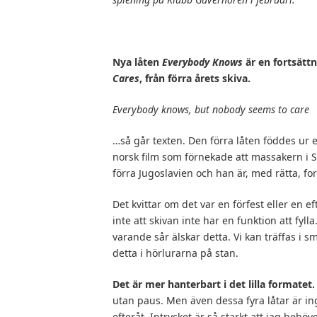
Nya l
åten
Everybody Knows
är en forts
ättn
Cares
, fr
ån f
örra
årets skiva.
Everybody knows, but nobody seems to care
…så går texten. Den förra låten föddes ur 
norsk film som förnekade att massakern i S
förra Jugoslavien och han är, med rätta, f
Det kvittar om det var en förfest eller en 
inte att skivan inte har en funktion att fylla
varande sår älskar detta. Vi kan träffas i s
detta i hörlurarna på stan.
Det
är mer hanterbart i det lilla formatet.
utan paus. Men även dessa fyra låtar är ing
efteråt. Intrycket är så starkt att jag behöv