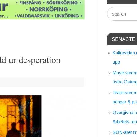
SENASTE
Kultursidan.
d ur desperation
upp
Musiksomma
östra Öster
Teatersomm
pengar & pu
Övergivna p
Arbetets m
SON-året fir