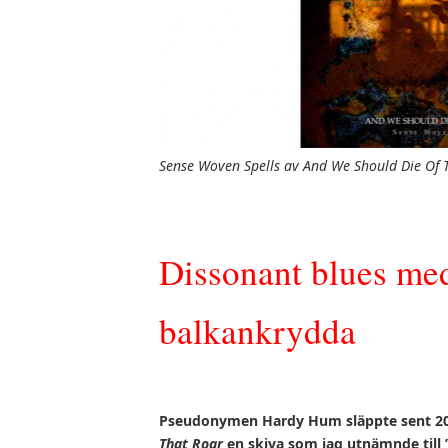
Sense Woven Spells av And We Should Die Of T
Dissonant blues me
balkankrydda
Pseudonymen Hardy Hum sl
äppte sent 
That Roar
en skiva som jag utn
ämnde till