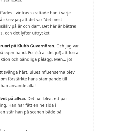
ffades i vintras skrattade han i varje
å skrev jag att det var ”det mest
liv på år och dar”. Det här är bättre!
, och det lyfter uttrycket.
ruari p
å Klubb Guvern
ören.
Och jag var
 egen hand. För (så är det ju!) att förra
ktion och oändliga pålägg. Men… jo!
tt svänga hårt. Bluesinfluenserna blev
som förstärkte hans stampande till
 han använde alla!
lvet p
å allvar.
Det har blivit ett par
ing. Han har fått en helsida i
ten står han på scenen både på