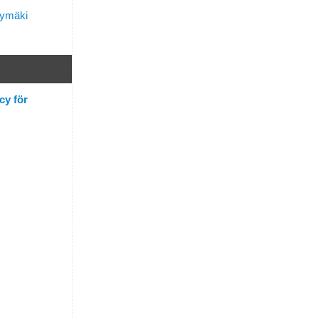
lymäki
cy för