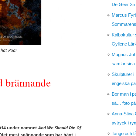
De Geer 25 
Marcus Fyr
Sommarens 
Kalbokultur 
Gyllene Lär
hat Roar.
Magnus Jo
samlar sina
Skulpturer i
d brännande
engelska pa
Bor man i p
så… foto på
Anna-Stina 
avtryck i r
2014 under namnet
And We Should Die Of
Tango och t
”det mest sp
ännande som har h
änt i