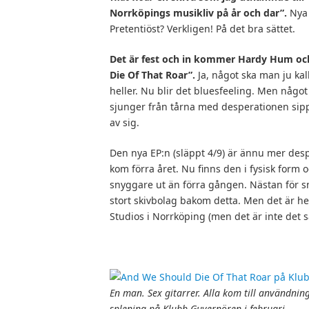
Norrk
öpings musikliv p
å
år och dar
”.
Nya
Pretentiöst? Verkligen! På det bra sättet.
Det
är fest och in kommer Hardy Hum oc
Die Of That Roar
”.
Ja, något ska man ju kal
heller. Nu blir det bluesfeeling. Men någo
sjunger från tårna med desperationen sip
av sig.
Den nya EP:n (släppt 4/9) är ännu mer de
kom förra året. Nu finns den i fysisk form o
snyggare ut än förra gången. Nästan för sny
stort skivbolag bakom detta. Men det är h
Studios i Norrköping (men det är inte det 
En man. Sex gitarrer.
Alla kom till användnin
splening på Klubb Guvernören i februari.