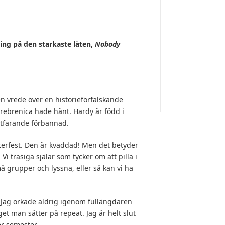
ing p
å den starkaste l
åten,
Nobody
en vrede över en historieförfalskande
rebrenica hade hänt. Hardy är född i
ortfarande förbannad.
efterfest. Den är kvaddad! Men det betyder
. Vi trasiga själar som tycker om att pilla i
må grupper och lyssna, eller så kan vi ha
Jag orkade aldrig igenom fullängdaren
et man sätter på repeat. Jag är helt slut
er semester.