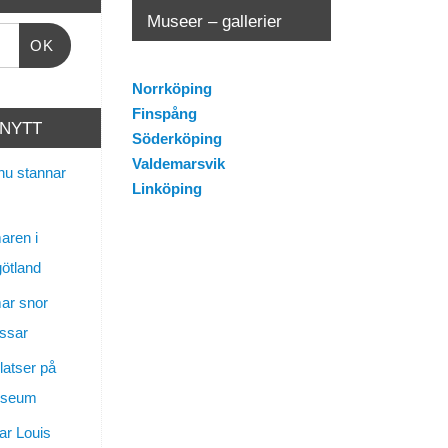
Museer – gallerier
OK
Norrköping
Finspång
 NYTT
Söderköping
Valdemarsvik
nu stannar
Linköping
ren i
götland
ar snor
ssar
latser på
useum
ar Louis