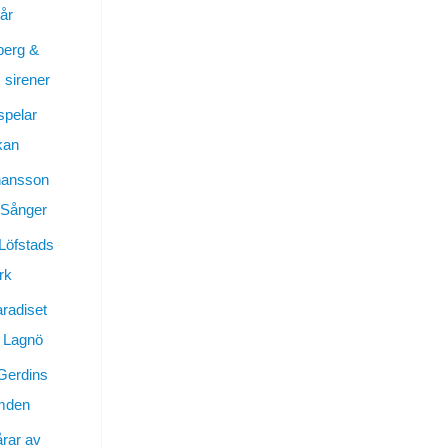
år
berg &
sirener
spelar
kan
hansson
 Sånger
 Löfstads
rk
aradiset
 Lagnö
Gerdins
ymden
årar av