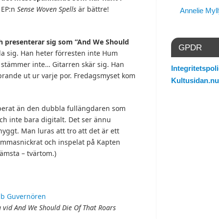
 EP:n
Sense Woven Spells
är bättre!
Annelie Myl
h presenterar sig som
”And We Should
GPDR
la sig. Han heter förresten inte Hum
t stämmer inte… Gitarren skär sig. Han
Integritetspoli
prande ut ur varje por. Fredagsmyset kom
Kultusidan.nu
sperat än den dubbla fullängdaren som
ch inte bara digitalt. Det ser ännu
ggt. Man luras att tro att det är ett
emmasnickrat och inspelat på Kapten
sämsta – tvärtom.)
g vid And We Should Die Of That Roars