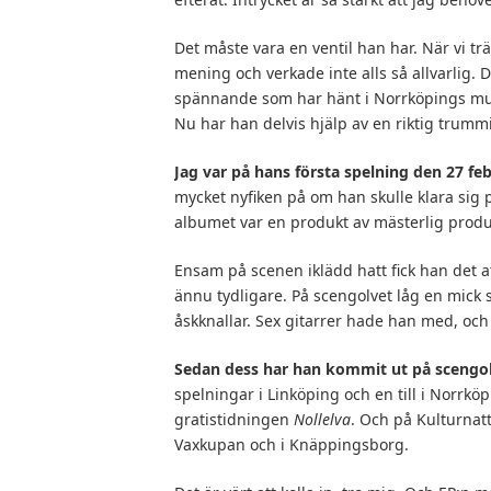
Det måste vara en ventil han har. När vi trä
mening och verkade inte alls så allvarlig. D
spännande som har hänt i Norrköpings musik
Nu har han delvis hjälp av en riktig trummis
Jag var p
å hans f
örsta spelning den 27 feb
mycket nyfiken på om han skulle klara sig på
albumet var en produkt av mästerlig produ
Ensam på scenen iklädd hatt fick han det a
ännu tydligare. På scengolvet låg en mick 
åskknallar. Sex gitarrer hade han med, och
Sedan dess har han kommit ut p
å scengo
spelningar i Linköping och en till i Norrköp
gratistidningen
Nollelva
. Och på Kulturnat
Vaxkupan och i Knäppingsborg.