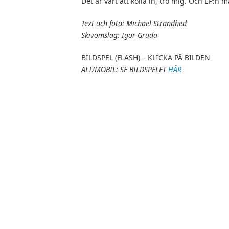
Det är värt att kolla in, tro mig. Och EP:n m
Text och foto: Michael Strandhed
Skivomslag:
Igor Gruda
BILDSPEL (FLASH) – KLICKA PÅ BILDEN
ALT/MOBIL: SE BILDSPELET
HÄR