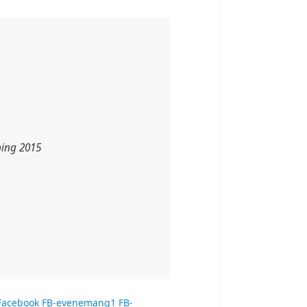
ping 2015
Facebook
FB-evenemang1
FB-