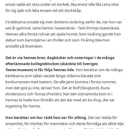
envist valde att sitta under sin korkek, lika envist ville lilla Lena sitta
för sig själv och leka ensam vid sitt dockskåp.
Föräldrarna oroade sig över dotterns isolering varför de, när hon var
sex år gammal, satte henne i teaterskola – Tant Emmys teaterskola.
Hennes allra första roll var att spela humla. Som tioåring gjorde hon
debut som barnstjärna i en thriller och som 19-åring blev hon
anställd på Dramaten.
Det är via hennes brev, dagböcker och noteringar i de många
efterlämnade kollegieblocken (skänkta till Sveriges
Teatermuseum) vi får följa hennes öde.
Hon berättar om de många
kärlekarna som sällan varade länge. Killarna klarade inte
konkurrensen med teatern. De ville jämt komma i första rummet,
men det gick ju inte, skriver hon. Det är Rolf (Skoglund), Rune
(Andersson) och Tomas (Pontén). När den sistnämnda kom in i
hennes liv hade hon förstått att det där med att bo ihop, det var
ingenting för henne.
Hon berättar om hur rädd hon var för allting.
Det var rädsla för
ensamhet, för mörker, för människor och deras förmåga att alltid vilja