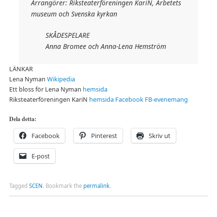
Arrangörer: Riksteaterföreningen KariN, Arbetets
museum och Svenska kyrkan
SKÅDESPELARE
Anna Bromee och Anna-Lena Hemström
LÄNKAR
Lena Nyman
Wikipedia
Ett bloss för Lena Nyman
hemsida
Riksteaterföreningen KariN
hemsida
Facebook
FB-evenemang
Dela detta:
Facebook
Pinterest
Skriv ut
E-post
Tagged
SCEN
.
Bookmark the
permalink
.