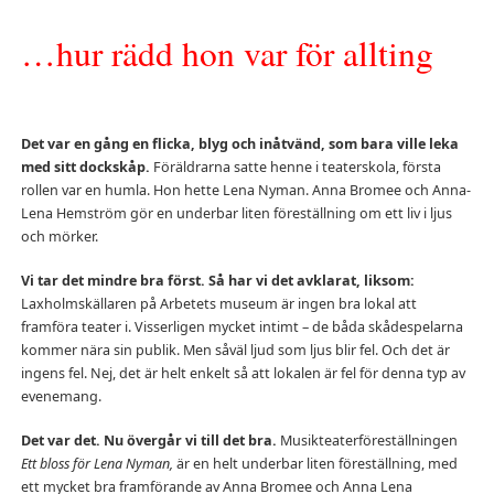
…hur rädd hon var för allting
Det var en gång en flicka, blyg och inåtvänd, som bara ville leka
med sitt dockskåp.
Föräldrarna satte henne i teaterskola, första
rollen var en humla. Hon hette Lena Nyman. Anna Bromee och Anna-
Lena Hemström gör en underbar liten föreställning om ett liv i ljus
och mörker.
Vi tar det mindre bra först. Så har vi det avklarat, liksom:
Laxholmskällaren på Arbetets museum är ingen bra lokal att
framföra teater i. Visserligen mycket intimt – de båda skådespelarna
kommer nära sin publik. Men såväl ljud som ljus blir fel. Och det är
ingens fel. Nej, det är helt enkelt så att lokalen är fel för denna typ av
evenemang.
Det var det. Nu övergår vi till det bra.
Musikteaterföreställningen
Ett bloss för Lena Nyman,
är en helt underbar liten föreställning, med
ett mycket bra framförande av Anna Bromee och Anna Lena