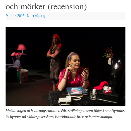
och mörker (recension)
9 mars 2016
|
Norrköping
Mellan logen och vardagsrummet. Föreställningen som följer Lena Nymans
liv bygger på skådespelerskans kvarlämnade brev och anteckningar.