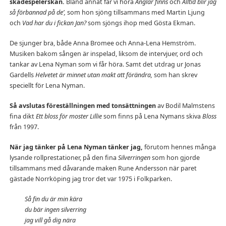
skådespelerskan.
Bland annat får vi höra
Änglar finns
och
Alltid blir jag
så förbannad på de’,
som hon sjöng tillsammans med Martin Ljung
och
Vad har du i fickan Jan?
som sjöngs ihop med Gösta Ekman.
De sjunger bra, både Anna Bromee och Anna-Lena Hemström.
Musiken bakom sången är inspelad, liksom de intervjuer, ord och
tankar av Lena Nyman som vi får höra. Samt det utdrag ur Jonas
Gardells
Helvetet är minnet utan makt att förändra,
som han skrev
speciellt för Lena Nyman.
Så avslutas föreställningen med tonsättningen
av Bodil Malmstens
fina dikt
Ett bloss för moster Lillie
som finns på Lena Nymans skiva
Bloss
från 1997.
När jag tänker på Lena Nyman tänker jag,
förutom hennes många
lysande rollprestationer, på den fina
Silverringen
som hon gjorde
tillsammans med dåvarande maken Rune Andersson när paret
gästade Norrköping jag tror det var 1975 i Folkparken.
Så fin du är min kära
du bär ingen silverring
jag vill gå dig nära