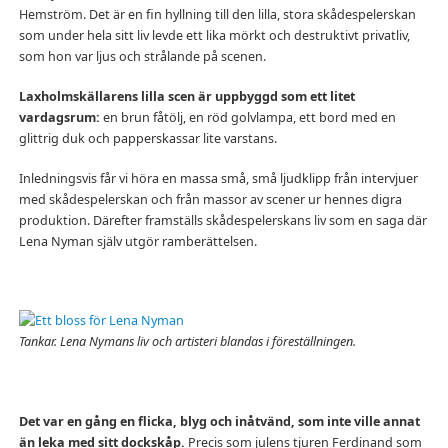
Hemström. Det är en fin hyllning till den lilla, stora skådespelerskan
som under hela sitt liv levde ett lika mörkt och destruktivt privatliv,
som hon var ljus och strålande på scenen.
Laxholmskällarens lilla scen är uppbyggd som ett litet
vardagsrum:
en brun fåtölj, en röd golvlampa, ett bord med en
glittrig duk och papperskassar lite varstans.
Inledningsvis får vi höra en massa små, små ljudklipp från intervjuer
med skådespelerskan och från massor av scener ur hennes digra
produktion. Därefter framställs skådespelerskans liv som en saga där
Lena Nyman själv utgör ramberättelsen.
Tankar. Lena Nymans liv och artisteri blandas i föreställningen.
Det var en gång en flicka, blyg och inåtvänd, som inte ville annat
än leka med sitt dockskåp.
Precis som julens tjuren Ferdinand som