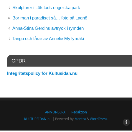
Skulpturer i Löfstads engelska park
Bor man i paradiset så… foto på Lagnö
Anna-Stina Gerdins avtryck i rymden
Tango och tårar av Annelie Myllymäki
GPDR
Integritetspolicy för Kultusidan.nu
ANNONSERA
Redaktion
KULTURSIDAN.nu
| Powered by
Mantra
&
WordPress.