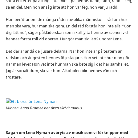
sätta etiketter på allting, inte minst på henne. Rädd, rädd, rädd… Feg,
sa en del. Men hon ansåg inte att hon var feg, hon var ju rädd!
Hon berättar om de många råden av olika människor – råd om hur
man ska vara, hur man ska göra. En del råd förstår hon inte alls: ”Gör
dig lätt nu”, säger påkläderskan som skall lyfta henne av scenen vid
hennes första roll vid operan. Hur gör man sig lätt? undrar Lena.
Det där är ändå de ljusare delarna. När hon inte är på teatern är
rädslan och ångesten hennes följeslagare. Hon vet inte hur man gör
när man lever. Hon vet inte hur man ska bete sig i det här samhället.
Jag är socialt dum, skriver hon. Alkoholen blir hennes vän och
tröstare.
Minnen. Anna Bromee har även skrivit manus.
Sagan om Lena Nyman avbryts av musik som vi förknippar med