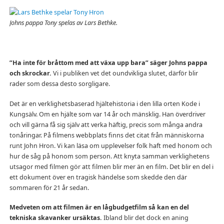
Johns pappa Tony spelas av Lars Bethke.
”Ha inte för bråttom med att växa upp bara” säger Johns pappa
och skrockar.
Vi i publiken vet det oundvikliga slutet, därför blir
rader som dessa desto sorgligare.
Det är en verklighetsbaserad hjältehistoria i den lilla orten Kode i
Kungsälv. Om en hjälte som var 14 år och mänsklig. Han överdriver
och vill gärna få sig själv att verka häftig, precis som många andra
tonåringar. På filmens webbplats finns det citat från människorna
runt John Hron. Vi kan läsa om upplevelser folk haft med honom och
hur de såg på honom som person. Att knyta samman verklighetens
utsagor med filmen gör att filmen blir mer än en film. Det blir en del i
ett dokument över en tragisk händelse som skedde den där
sommaren för 21 år sedan.
Medveten om att filmen är en lågbudgetfilm så kan en del
tekniska skavanker ursäktas.
Ibland blir det dock en aning