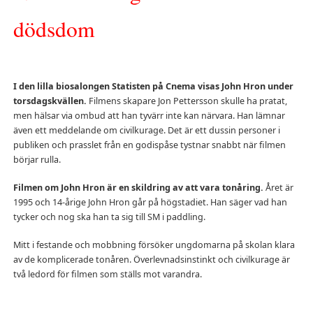
dödsdom
I den lilla biosalongen Statisten på Cnema visas John Hron under
torsdagskvällen.
Filmens skapare Jon Pettersson skulle ha pratat,
men hälsar via ombud att han tyvärr inte kan närvara. Han lämnar
även ett meddelande om civilkurage. Det är ett dussin personer i
publiken och prasslet från en godispåse tystnar snabbt när filmen
börjar rulla.
Filmen om John Hron är en skildring av att vara tonåring.
Året är
1995 och 14-årige John Hron går på högstadiet. Han säger vad han
tycker och nog ska han ta sig till SM i paddling.
Mitt i festande och mobbning försöker ungdomarna på skolan klara
av de komplicerade tonåren. Överlevnadsinstinkt och civilkurage är
två ledord för filmen som ställs mot varandra.