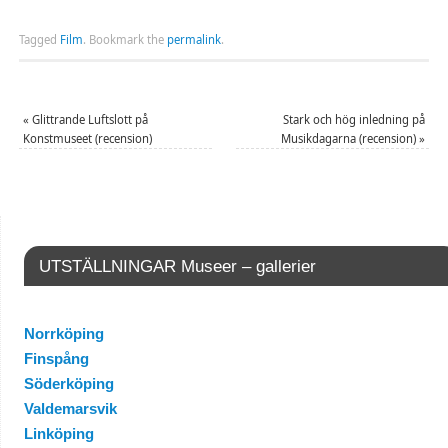
Tagged
Film
.
Bookmark the
permalink
.
«
Glittrande Luftslott på
Stark och hög inledning på
Konstmuseet (recension)
Musikdagarna (recension)
»
UTSTÄLLNINGAR Museer – gallerier
Norrköping
Finspång
Söderköping
Valdemarsvik
Linköping