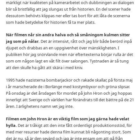
märkligt när kvaliteten på kamerarbetet och dubbningen av dialogen
blir så bristfällig att jag slungas ut från historien. En del scener hade
dessutom behövts klippas ner eller tas bort för att låta de scenerna
som hade betydelse för historien få ta mer plats.
När filmen når sin andra halva och så småningom kulmen sitter
jag som på nålar.
Det är intensivt, rått och jag blir både berörd inpå
djupet och drabbas an en uppgivenhet över mänskligheten. I
publiken hör jag snörvlande men när eftertexterna börjar rulla är det
som om någon lagt en våt filt över salongen. Tystnaden är så tung
att den skulle ha gått att skära i med kniv.
1995 hade nazisterna bombarjackor och rakade skallar, på första maj
i år marscherade de i Borlänge med kostymbyxor och gröna slipsar.
På onsdag är det årsdagen för mordet på John Hron och jag hoppas
innerligt att Sverige och världen har förändrats till det bättre på de 21
åren. I ärlighetens namn vet jag inte.
Filmen om John Hron är en viktig film som jag gärna hade velat
hylla.
Det är tråkigt att den inte fått ordentligt produktionsstöd, för
med mer resurser hade denna film kunnat bli någonting stort. Som
det är nu, så är den sevärd och jag är inte ensam om att gå från