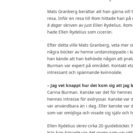
Mats Granberg berättar att han gärna vill
resa. Inför en resa till Rom hittade han på 
8 dagar
skriven av just Ellen Rydelius. Rom
hade Ellen Rydelius som ciceron.
Efter detta ville Mats Granberg, veta mer 
några böcker av henne undanstoppade i kä
han kände att han behövde någon att prat
Burman var expert på området. Kontakt eta
intressant och spännande kvinnoöde.
– Jag vet knappt hur det kom sig att jag b
Carina Burman. Kanske var det för hennes i
hennes intresse för exilryssar. Kanske var 
var användbara än i dag. Eller kanske var d
som var omöjliga och visade sig själv och he
Ellen Rydelius skrev cirka 20 guideböcker. 
När hon började var det ingen som var rikt