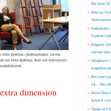
De Geer 25 
Marcus Fyr
Sommarens 
Kalbokultur 
Gyllene Lär
Magnus Jo
samlar sina
m Ellen Rydelius i födelsestaden. Carina
de om Ellen Rydelius, Rom och litteraturen
Skulpturer i
tadsbibliotek.
engelska pa
Bor man i p
så… foto på
 extra dimension
Anna-Stina 
avtryck i r
Tango och t