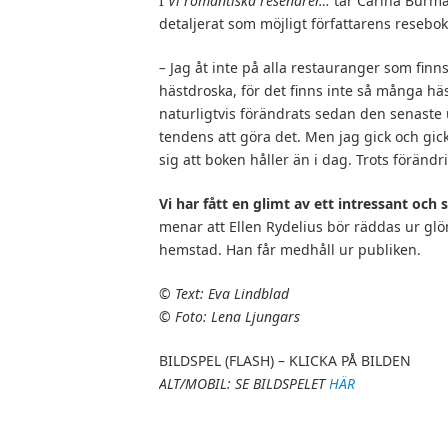
I
Vi romantiska resenärer…
tar Carina Burman
detaljerat som möjligt författarens resebo
–
Jag åt inte på alla restauranger som finn
hästdroska, för det finns inte så många hä
naturligtvis förändrats sedan den senaste
tendens att göra det. Men jag gick och gic
sig att boken håller än i dag. Trots föränd
Vi har fått en glimt av ett intressant oc
menar att Ellen Rydelius bör räddas ur 
hemstad. Han får medhåll ur publiken.
©
Text: Eva Lindblad
©
Foto:
Lena Ljungars
BILDSPEL (FLASH) – KLICKA PÅ BILDEN
ALT/MOBIL: SE BILDSPELET
HÄR