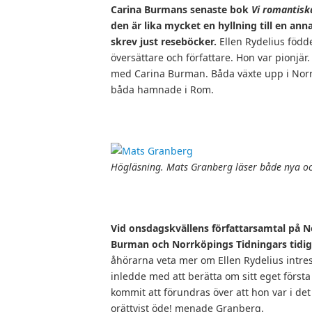
Carina Burmans senaste bok
Vi romantisk
den är lika mycket en hyllning till en ann
skrev just reseböcker.
Ellen Rydelius födde
översättare och författare. Hon var pionj
med Carina Burman. Båda växte upp i Norr
båda hamnade i Rom.
Högläsning. Mats Granberg läser både nya o
Vid onsdagskvällens författarsamtal på N
Burman och Norrköpings Tidningars tidig
åhörarna veta mer om Ellen Rydelius intr
inledde med att berätta om sitt eget först
kommit att förundras över att hon var i det
orättvist öde! menade Granberg.