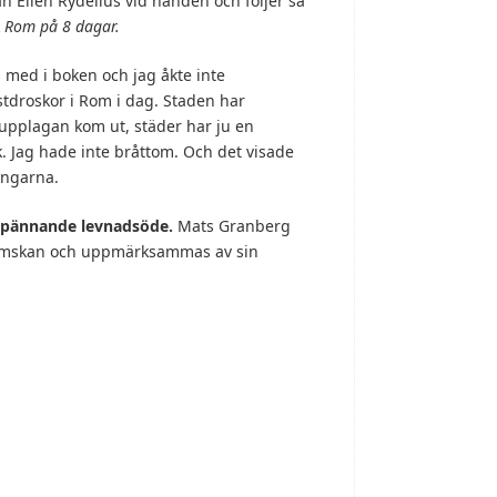
 Ellen Rydelius vid handen och följer så
k
Rom på 8 dagar.
s med i boken och jag åkte inte
stdroskor i Rom i dag. Staden har
 upplagan kom ut, städer har ju en
k. Jag hade inte bråttom. Och det visade
ringarna.
h spännande levnadsöde.
Mats Granberg
glömskan och uppmärksammas av sin