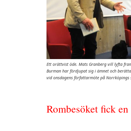
Ett orättvist öde. Mats Granberg vill lyfta fra
Burman har fördjupat sig i ämnet och berätta
vid onsdagens författarmöte på Norrköpings s
Rombesöket fick en