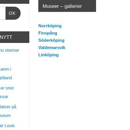
Museer – gallerier
OK
Norrköping
Finspång
 NYTT
Söderköping
Valdemarsvik
nu stannar
Linköping
ren i
götland
ar snor
ssar
latser på
useum
ar Louis