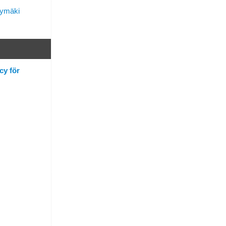
lymäki
cy för