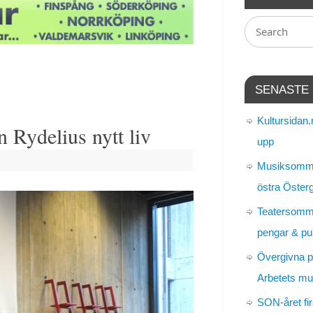
SENASTE
Kultursidan.
 Rydelius nytt liv
upp
Musiksomma
östra Öster
Teatersomm
pengar & pu
Övergivna p
Arbetets m
SON-året fir