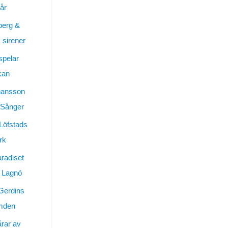
år
berg &
sirener
spelar
kan
hansson
 Sånger
 Löfstads
rk
aradiset
 Lagnö
Gerdins
ymden
årar av