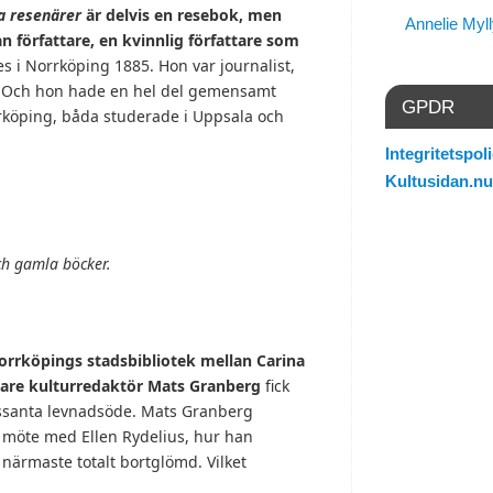
a resenärer
är delvis en resebok, men
Annelie Myl
an författare, en kvinnlig författare som
s i Norrköping 1885. Hon var journalist,
är. Och hon hade en hel del gemensamt
GPDR
köping, båda studerade i Uppsala och
Integritetspoli
Kultusidan.nu
ch gamla böcker.
orrköpings stadsbibliotek mellan Carina
are kulturredaktör Mats Granberg
fick
essanta levnadsöde. Mats Granberg
a möte med Ellen Rydelius, hur han
 närmaste totalt bortglömd. Vilket