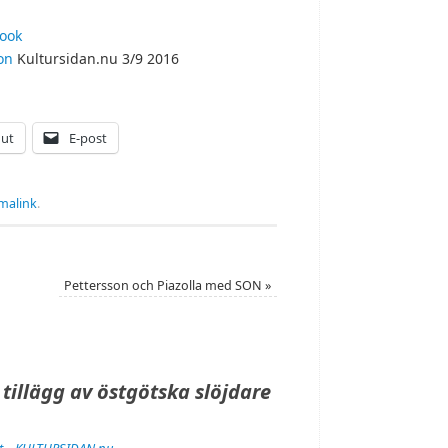
ook
on
Kultursidan.nu 3/9 2016
 ut
E-post
malink
.
Pettersson och Piazolla med SON
»
k tillägg av östgötska slöjdare
eet – KULTURSIDAN.nu