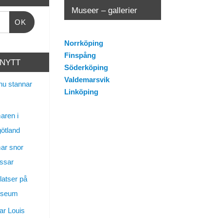
Museer – gallerier
OK
Norrköping
Finspång
 NYTT
Söderköping
Valdemarsvik
nu stannar
Linköping
ren i
götland
ar snor
ssar
latser på
useum
ar Louis