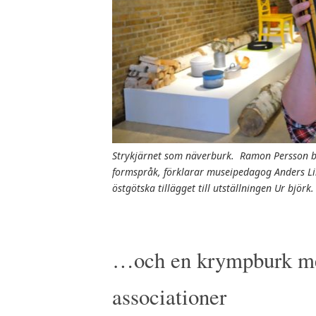
Strykjärnet som n
äverburk.
Ramon Persson bl
formspråk, förklarar museipedagog Anders Li
östgötska tillägget till utställningen Ur björk.
…och en krympburk me
associationer