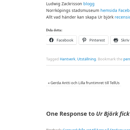
Ludwig Zackrisson
blogg
Norrköpings stadsmuseum
hemsida
Faceb
Allt vad händer kan skapa Ur björk
recensi
Dela detta:
Facebook
Pinterest
Skriv
Tagged
Hantverk
,
Utställning
.
Bookmark the
per
«
Gerda Antti och Lilla fruntimret till TellUs
One Response to
Ur Björk fic
Granverk från rot till barr på Stadsmus