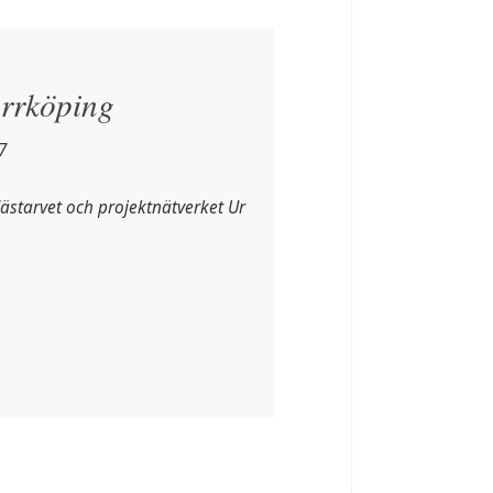
rköping
7
ästarvet och projektnätverket Ur