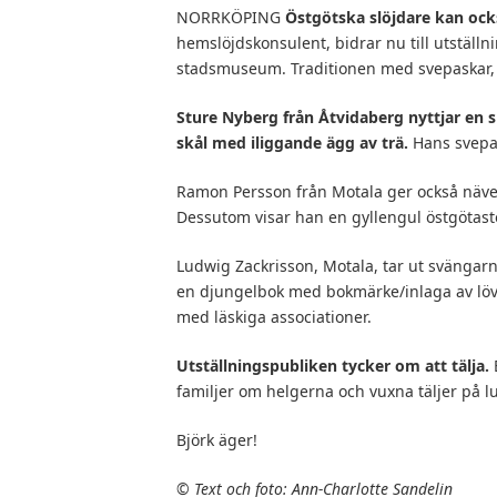
NORRKÖPING
Östgötska slöjdare kan ock
hemslöjdskonsulent, bidrar nu till utställ
stadsmuseum. Traditionen med svepaskar, n
Sture Nyberg från Åtvidaberg nyttjar en sk
skål med iliggande ägg av trä.
Hans svepas
Ramon Persson från Motala ger också näver
Dessutom visar han en gyllengul östgötast
Ludwig Zackrisson, Motala, tar ut svängarn
en djungelbok med bokmärke/inlaga av l
med läskiga associationer.
Utställningspubliken tycker om att tälja.
familjer om helgerna och vuxna täljer på lu
Björk äger!
©
Text och foto: Ann-Charlotte Sandelin