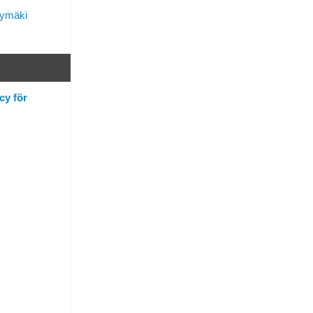
lymäki
cy för