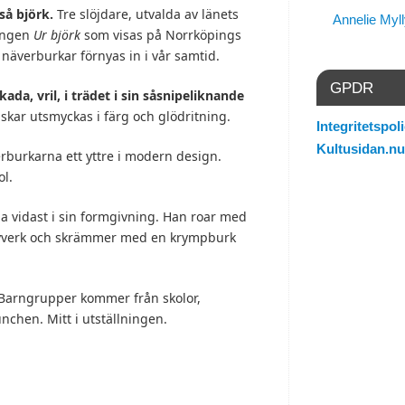
så björk.
Tre slöjdare, utvalda av länets
Annelie Myl
ningen
Ur björk
som visas på Norrköpings
äverburkar förnyas in i vår samtid.
GPDR
ada, vril, i trädet i sin såsnipeliknande
kar utsmyckas i färg och glödritning.
Integritetspoli
Kultusidan.nu
burkarna ett yttre i modern design.
ol.
a vidast i sin formgivning. Han roar med
övverk och skrämmer med en krympburk
Barngrupper kommer från skolor,
nchen. Mitt i utställningen.