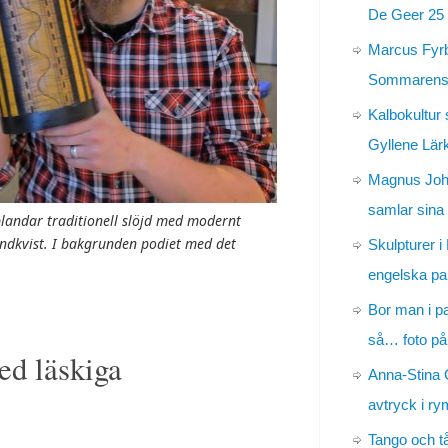
De Geer 25 
Marcus Fyr
Sommarens 
Kalbokultur 
Gyllene Lär
Magnus Jo
samlar sina
andar traditionell slöjd med modernt
ndkvist. I bakgrunden podiet med det
Skulpturer i
engelska pa
Bor man i p
så… foto på
d läskiga
Anna-Stina 
avtryck i r
Tango och t