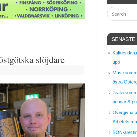
SENASTE
Kultursidan.
 östgötska slöjdare
upp
Musiksomma
östra Öster
Teatersomm
pengar & pu
Övergivna p
Arbetets m
SON-året fir