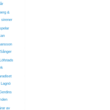
år
berg &
sirener
spelar
kan
hansson
 Sånger
 Löfstads
rk
aradiset
 Lagnö
Gerdins
ymden
årar av