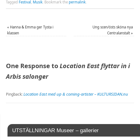
Tagged
Festival
,
Musik
.
Bookmark the
permalink
.
«
Hanna & Emma ger Tysta i
Ung scen/östs sköna nya
klassen
Centralanstalt
»
One Response to
Location East flyttar in i
Arbis salonger
Location East med up & coming-artister – KULTURSIDAN.nu
Pingback:
UTSTÄLLNINGAR Museer – gallerier