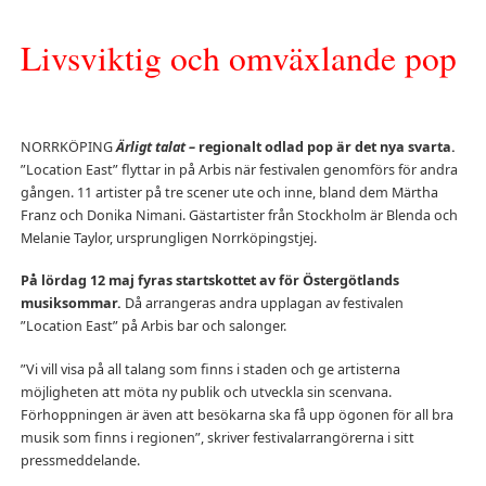
Livsviktig och omväxlande pop
NORRKÖPING
Ärligt talat –
regionalt odlad pop är det nya svarta.
”Location East” flyttar in på Arbis när festivalen genomförs för andra
gången. 11 artister på tre scener ute och inne, bland dem Märtha
Franz och Donika Nimani. Gästartister från Stockholm är Blenda och
Melanie Taylor, ursprungligen Norrköpingstjej.
På lördag 12 maj fyras startskottet av för Östergötlands
musiksommar.
Då arrangeras andra upplagan av festivalen
”Location East” på Arbis bar och salonger.
”Vi vill visa på all talang som finns i staden och ge artisterna
möjligheten att möta ny publik och utveckla sin scenvana.
Förhoppningen är även att besökarna ska få upp ögonen för all bra
musik som finns i regionen”, skriver festivalarrangörerna i sitt
pressmeddelande.