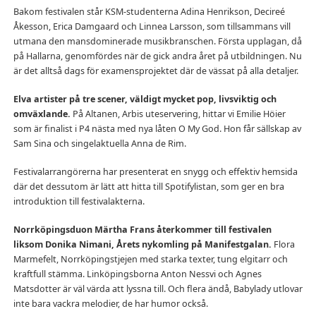
Bakom festivalen står KSM-studenterna Adina Henrikson, Decireé
Åkesson, Erica Damgaard och Linnea Larsson, som tillsammans vill
utmana den mansdominerade musikbranschen. Första upplagan, då
på Hallarna, genomfördes när de gick andra året på utbildningen. Nu
är det alltså dags för examensprojektet där de vässat på alla detaljer.
Elva artister på tre scener, väldigt mycket pop, livsviktig och
omväxlande.
På Altanen, Arbis uteservering, hittar vi Emilie Höier
som är finalist i P4 nästa med nya låten O My God. Hon får sällskap av
Sam Sina och singelaktuella Anna de Rim.
Festivalarrangörerna har presenterat en snygg och effektiv hemsida
där det dessutom är lätt att hitta till Spotifylistan, som ger en bra
introduktion till festivalakterna.
Norrköpingsduon Märtha Frans återkommer till festivalen
liksom Donika Nimani, Årets nykomling på Manifestgalan.
Flora
Marmefelt, Norrköpingstjejen med starka texter, tung elgitarr och
kraftfull stämma. Linköpingsborna Anton Nessvi och Agnes
Matsdotter är väl värda att lyssna till. Och flera ändå, Babylady utlovar
inte bara vackra melodier, de har humor också.