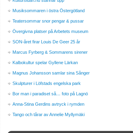
Kultursidan.nu stannar upp
Musiksommaren i östra Östergötland
Teatersommar snor pengar & pussar
Övergivna platser på Arbetets museum
SON-året firar Louis De Geer 25 år
Marcus Fyrberg & Sommarens sirener
Kalbokultur spelar Gyllene Lärkan
Magnus Johansson samlar sina Sånger
Skulpturer i Löfstads engelska park
Bor man i paradiset så… foto på Lagnö
Anna-Stina Gerdins avtryck i rymden
Tango och tårar av Annelie Myllymäki