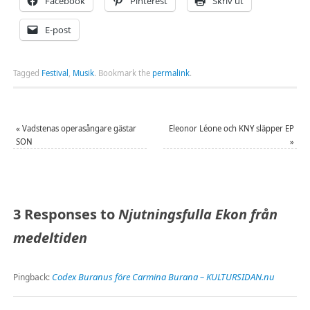
Facebook
Pinterest
Skriv ut
E-post
Tagged
Festival
,
Musik
.
Bookmark the
permalink
.
«
Vadstenas operasångare gästar
Eleonor Léone och KNY släpper EP
SON
»
3 Responses to
Njutningsfulla Ekon från
medeltiden
Codex Buranus före Carmina Burana – KULTURSIDAN.nu
Pingback: