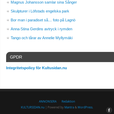
Magnus Johansson samlar sina Sånger
Skulpturer i Löfstads engelska park
Bor man i paradiset så… foto på Lagnö
Anna-Stina Gerdins avtryck i rymden
Tango och tårar av Annelie Myllymäki
GPDR
Integritetspolicy för Kultusidan.nu
ANNONSERA
Redaktion
KULTURSIDAN.nu
| Powered by
Mantra
&
WordPress.