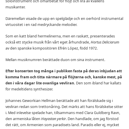
soloinstrument och omarbetat för flöjt och lira av kvällens
musikanter.
Däremellan visade de upp en spelglädje och en oerhörd instrumental
virtuositet i en rad medryckande melodier.
Som en katt bland hermelinerna, men en raskatt, presenterades
också ett stycke musik från vårt eget århundrade,
Hortus Deliciarum
av den spanske kompositören Efrén López, född 1972.
Mellan musiknumren berättade duon om sina instrument.
Efter konserten tog många i publiken fasta på deras inbjudan att
komma fram och titta närmare på flöjterna och, kanske mest, på
den i våra dagar lite ovanliga vevliran.
Den som ibland har kallats
för medeltidens synthesizer.
Johannes Geworkian Hellman berättade att han förälskade sig i
vevliran redan som trettonåring. Det märks att hans förälskelse sitter
i. Med inlevelse spelade han, tillsammans med Clara Guldberg Ravn,
den armeniska låten
Hayastan yerkir
. Den handlade, om jag förstod
det rätt, om Armenien som paradisets land. Paradis eller ej, mycket