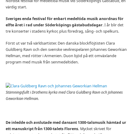
Nordisk festival för medeltida musik vid Söderköpings Gästabud, en
värdig start.
Sveriges enda festival för enbart medeltida musik anordnas för
elfte året i rad under Söderköpings gästabudsdagar
. I år blir det
tre konserter i stadens kyrkor, plus föredrag, sång- och spelkurs.
Först ut var två världsartister. Den danska blockflöjtisten Clara
Guldberg Ravn och den svenske vevlirespelaren Johannes Geworkian
Hellman, med rötter i Armenien. Duon bjöd på ett omväxlande
program med musik från senmedeltiden.
Stämningsfullt i Drothems kyrka med Clara Guldberg Ravn och Johannes
Geworkian Hellman.
De inledde och avslutade med dansant 1300-talsmusik hämtad ur
ett manuskript från 1300-talets Florens.
Mycket skrivet för