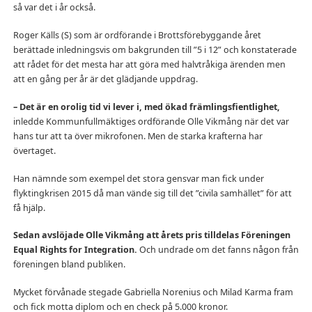
så var det i år också.
Roger Källs (S) som är ordförande i Brottsförebyggande året
berättade inledningsvis om bakgrunden till ”5 i 12” och konstaterade
att rådet för det mesta har att göra med halvtråkiga ärenden men
att en gång per år är det glädjande uppdrag.
– Det är en orolig tid vi lever i, med ökad främlingsfientlighet,
inledde Kommunfullmäktiges ordförande Olle Vikmång när det var
hans tur att ta över mikrofonen. Men de starka krafterna har
övertaget.
Han nämnde som exempel det stora gensvar man fick under
flyktingkrisen 2015 då man vände sig till det ”civila samhället” för att
få hjälp.
Sedan avslöjade Olle Vikmång att årets pris tilldelas Föreningen
Equal Rights for Integration.
Och undrade om det fanns någon från
föreningen bland publiken.
Mycket förvånade stegade Gabriella Norenius och Milad Karma fram
och fick motta diplom och en check på 5.000 kronor.