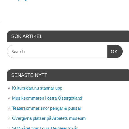
SÖK ARTIKEL
OK
SENASTE NYTT
Kultursidan.nu stannar upp
Musiksommaren i östra Östergötland
Teatersommar snor pengar & pussar
Övergivna platser på Arbetets museum
SON-året firar Louis De Geer 25 år