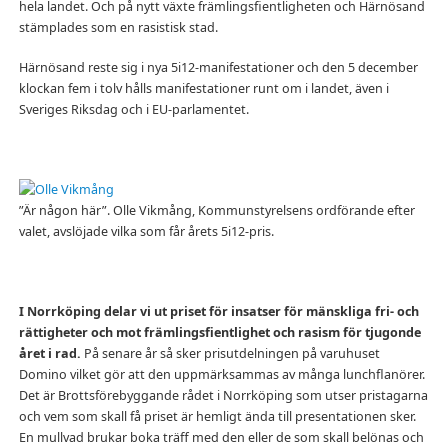
hela landet. Och på nytt växte främlingsfientligheten och Härnösand
stämplades som en rasistisk stad.
Härnösand reste sig i nya 5i12-manifestationer och den 5 december
klockan fem i tolv hålls manifestationer runt om i landet, även i
Sveriges Riksdag och i EU-parlamentet.
”Är någon här”. Olle Vikmång, Kommunstyrelsens ordförande efter
valet, avslöjade vilka som får årets 5i12-pris.
I Norrköping delar vi ut priset för insatser för mänskliga fri- och
rättigheter och mot främlingsfientlighet och rasism för tjugonde
året i rad.
På senare år så sker prisutdelningen på varuhuset
Domino vilket gör att den uppmärksammas av många lunchflanörer.
Det är Brottsförebyggande rådet i Norrköping som utser pristagarna
och vem som skall få priset är hemligt ända till presentationen sker.
En mullvad brukar boka träff med den eller de som skall belönas och