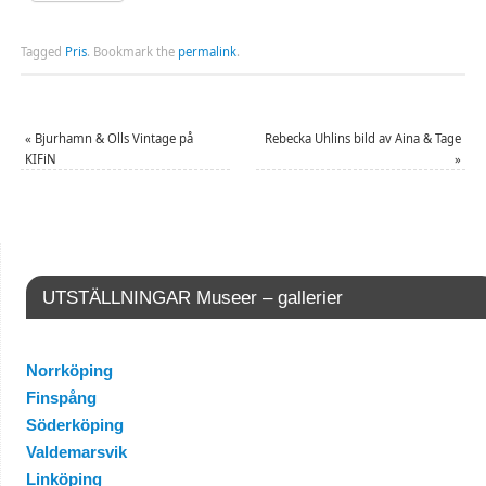
Tagged
Pris
.
Bookmark the
permalink
.
«
Bjurhamn & Olls Vintage på
Rebecka Uhlins bild av Aina & Tage
KIFiN
»
UTSTÄLLNINGAR Museer – gallerier
Norrköping
Finspång
Söderköping
Valdemarsvik
Linköping