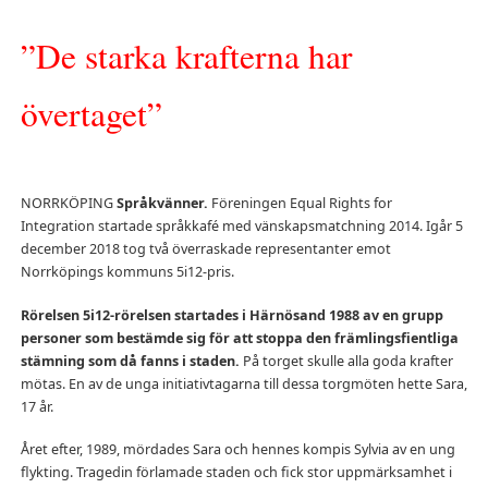
”De starka krafterna har
övertaget”
NORRKÖPING
Språkvänner.
Föreningen Equal Rights for
Integration startade språkkafé med vänskapsmatchning 2014. Igår 5
december 2018 tog två överraskade representanter emot
Norrköpings kommuns 5i12-pris.
Rörelsen 5i12-rörelsen startades i Härnösand 1988 av en grupp
personer som bestämde sig för att stoppa den främlingsfientliga
stämning som då fanns i staden.
På torget skulle alla goda krafter
mötas. En av de unga initiativtagarna till dessa torgmöten hette Sara,
17 år.
Året efter, 1989, mördades Sara och hennes kompis Sylvia av en ung
flykting. Tragedin förlamade staden och fick stor uppmärksamhet i