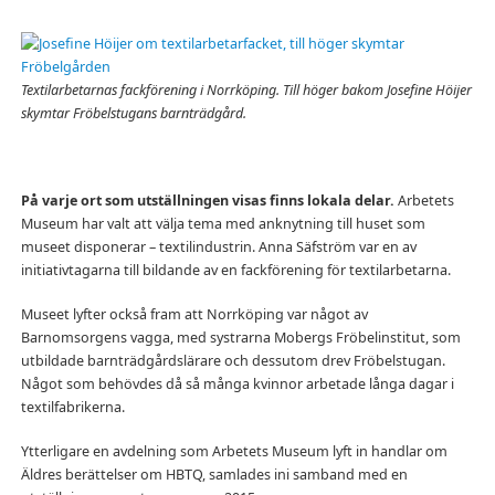
Textilarbetarnas fackförening i Norrköping. Till höger bakom Josefine Höijer
skymtar Fröbelstugans barnträdgård.
På varje ort som utställningen visas finns lokala delar.
Arbetets
Museum har valt att välja tema med anknytning till huset som
museet disponerar – textilindustrin. Anna Säfström var en av
initiativtagarna till bildande av en fackförening för textilarbetarna.
Museet lyfter också fram att Norrköping var något av
Barnomsorgens vagga, med systrarna Mobergs Fröbelinstitut, som
utbildade barnträdgårdslärare och dessutom drev Fröbelstugan.
Något som behövdes då så många kvinnor arbetade långa dagar i
textilfabrikerna.
Ytterligare en avdelning som Arbetets Museum lyft in handlar om
Äldres berättelser om HBTQ, samlades ini samband med en