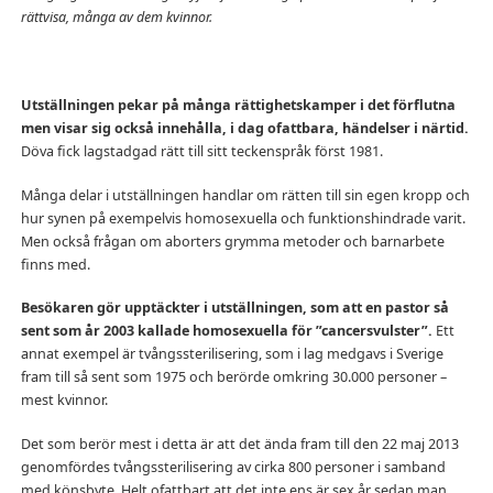
rättvisa, många av dem kvinnor.
Utställningen pekar på många rättighetskamper i det förflutna
men visar sig också innehålla, i dag ofattbara, händelser i närtid.
Döva fick lagstadgad rätt till sitt teckenspråk först 1981.
Många delar i utställningen handlar om rätten till sin egen kropp och
hur synen på exempelvis homosexuella och funktionshindrade varit.
Men också frågan om aborters grymma metoder och barnarbete
finns med.
Besökaren gör upptäckter i utställningen, som att en pastor så
sent som år 2003 kallade homosexuella för ”cancersvulster”.
Ett
annat exempel är tvångssterilisering, som i lag medgavs i Sverige
fram till så sent som 1975 och berörde omkring 30.000 personer –
mest kvinnor.
Det som berör mest i detta är att det ända fram till den 22 maj 2013
genomfördes tvångssterilisering av cirka 800 personer i samband
med könsbyte. Helt ofattbart att det inte ens är sex år sedan man