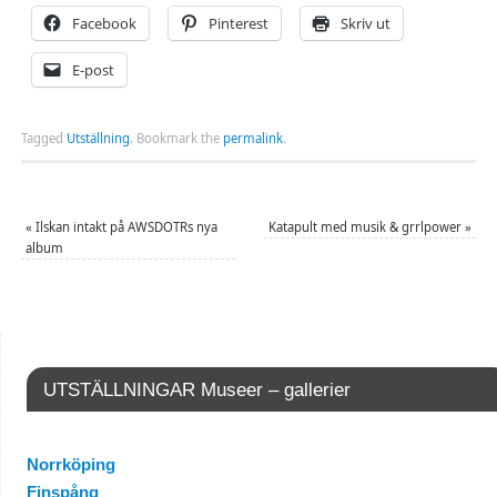
Facebook
Pinterest
Skriv ut
E-post
Tagged
Utställning
.
Bookmark the
permalink
.
«
Ilskan intakt på AWSDOTRs nya
Katapult med musik & grrlpower
»
album
UTSTÄLLNINGAR Museer – gallerier
Norrköping
Finspång