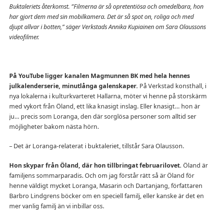
Buktaleriets återkomst. ”Filmerna är så opretentiösa och omedelbara, hon
har gjort dem med sin mobilkamera. Det är så spot on, roliga och med
djupt allvar i botten,” säger Verkstads Annika Kupiainen om Sara Olaussons
videofilmer.
På YouTube ligger kanalen Magmunnen BK med hela hennes
julkalenderserie, minutlånga galenskaper.
På Verkstad konsthall, i
nya lokalerna i kulturkvarteret Hallarna, möter vi henne på storskärm
med vykort från Öland, ett lika knasigt inslag. Eller knasigt… hon är
ju… precis som Loranga, den där sorglösa personer som alltid ser
möjligheter bakom nästa hörn.
– Det är Loranga-relaterat i buktaleriet, tillstår Sara Olausson.
Hon skypar från Öland, där hon tillbringat februarilovet.
Öland är
familjens sommarparadis. Och om jag förstår rätt så är Öland för
henne väldigt mycket Loranga, Masarin och Dartanjang, författaren
Barbro Lindgrens böcker om en speciell familj, eller kanske är det en
mer vanlig familj än vi inbillar oss.