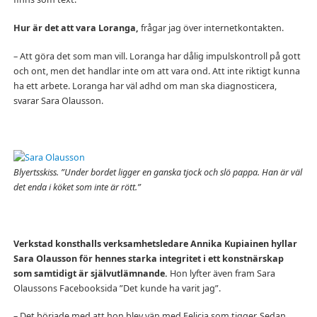
Hur är det att vara Loranga,
frågar jag över internetkontakten.
– Att göra det som man vill. Loranga har dålig impulskontroll på gott
och ont, men det handlar inte om att vara ond. Att inte riktigt kunna
ha ett arbete. Loranga har väl adhd om man ska diagnosticera,
svarar Sara Olausson.
Blyertsskiss. ”Under bordet ligger en ganska tjock och slö pappa. Han är väl
det enda i köket som inte är rött.”
Verkstad konsthalls verksamhetsledare Annika Kupiainen hyllar
Sara Olausson för hennes starka integritet i ett konstnärskap
som samtidigt är självutlämnande.
Hon lyfter även fram Sara
Olaussons Facebooksida ”Det kunde ha varit jag”.
– Det började med att hon blev vän med Felicia som tigger. Sedan