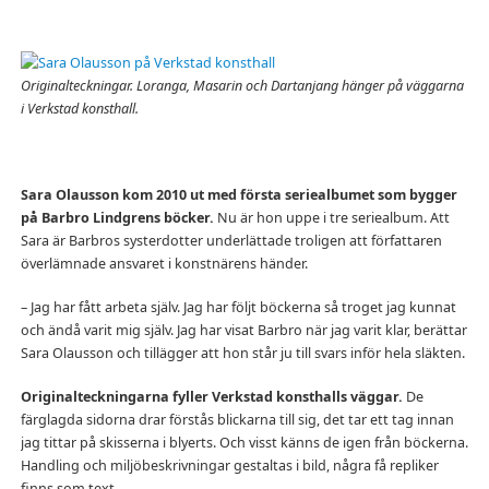
Originalteckningar. Loranga, Masarin och Dartanjang hänger på väggarna
i Verkstad konsthall.
Sara Olausson kom 2010 ut med första seriealbumet som bygger
på Barbro Lindgrens böcker.
Nu är hon uppe i tre seriealbum. Att
Sara är Barbros systerdotter underlättade troligen att författaren
överlämnade ansvaret i konstnärens händer.
– Jag har fått arbeta själv. Jag har följt böckerna så troget jag kunnat
och ändå varit mig själv. Jag har visat Barbro när jag varit klar, berättar
Sara Olausson och tillägger att hon står ju till svars inför hela släkten.
Originalteckningarna fyller Verkstad konsthalls väggar.
De
färglagda sidorna drar förstås blickarna till sig, det tar ett tag innan
jag tittar på skisserna i blyerts. Och visst känns de igen från böckerna.
Handling och miljöbeskrivningar gestaltas i bild, några få repliker
finns som text.