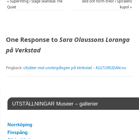
«
Superintrig i Stage Skandias The
Bild och form-treor i Spiralens
Quiet
kupol
»
One Response to
Sara Olaussons Loranga
på Verkstad
Utsikter mot undergången på Verkstad – KULTURSIDAN.nu
Pingback:
UTSTÄLLNINGAR Museer – gallerier
Norrköping
Finspång