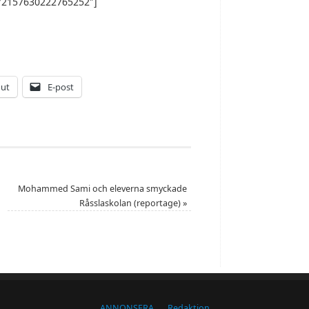
=”72157630222765252″]
 ut
E-post
Mohammed Sami och eleverna smyckade
Råsslaskolan (reportage)
»
ANNONSERA
Redaktion