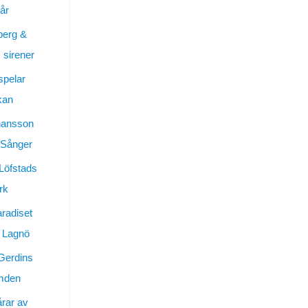
år
berg &
sirener
spelar
kan
hansson
 Sånger
 Löfstads
rk
aradiset
 Lagnö
Gerdins
ymden
årar av