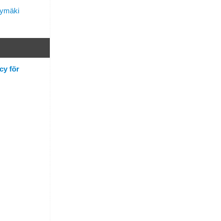
lymäki
cy för