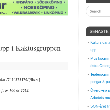
SENASTE
Kultursidan.
 upp i Kaktusgruppen
upp
Musiksomma
östra Öster
Teatersomm
idan/7414378176/[/flickr]
pengar & pu
g firar 100 år 2012.
Övergivna p
Arbetets m
SON-året fir