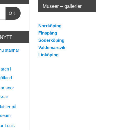
Museer – gallerier
OK
Norrköping
Finspång
 NYTT
Söderköping
Valdemarsvik
nu stannar
Linköping
ren i
götland
ar snor
ssar
latser på
useum
ar Louis