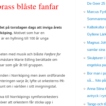
rass blåste fanfar
De Geer 25 
Marcus Fyr
Sommarens 
Kalbokultur 
et på torsdagen dags att inviga årets
rköping.
Motivet som har en
Gyllene Lär
är en hyllning till 100 år unga
Magnus Jo
samlar sina
heten med musik och blåste
Fanfare for
Skulpturer i
smästare Marie Edling berättade om
sar som går åt till gruppen.
engelska pa
Bor man i p
ämnden i Norrköping men även ordförande
så… foto på
nteringen varje år, lyfte ut orkesterns PR-
 om i världen i sitt invigningstal.
Anna-Stina 
avtryck i r
va till Norrköpings symfoniorkesters
över att orkestern får sticka upp i
Tango och t