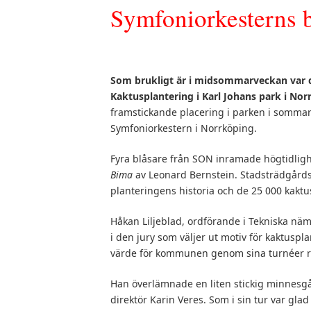
Symfoniorkesterns b
Som brukligt är i midsommarveckan var d
Kaktusplantering i Karl Johans park i Nor
framstickande placering i parken i sommar 
Symfoniorkestern i Norrköping.
Fyra blåsare från SON inramade högtidlig
Bima
av Leonard Bernstein. Stadsträdgård
planteringens historia och de 25 000 kaktu
Håkan Liljeblad, ordförande i Tekniska n
i den jury som väljer ut motiv för kaktuspla
värde för kommunen genom sina turnéer runt
Han överlämnade en liten stickig minnesgå
direktör Karin Veres. Som i sin tur var glad 