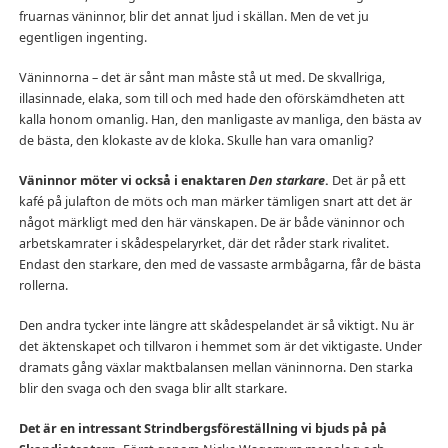
fruarnas väninnor, blir det annat ljud i skällan. Men de vet ju
egentligen ingenting.
Väninnorna – det är sånt man måste stå ut med. De skvallriga,
illasinnade, elaka, som till och med hade den oförskämdheten att
kalla honom omanlig. Han, den manligaste av manliga, den bästa av
de bästa, den klokaste av de kloka. Skulle han vara omanlig?
Väninnor möter vi också i enaktaren
Den starkare
.
Det är på ett
kafé på julafton de möts och man märker tämligen snart att det är
något märkligt med den här vänskapen. De är både väninnor och
arbetskamrater i skådespelaryrket, där det råder stark rivalitet.
Endast den starkare, den med de vassaste armbågarna, får de bästa
rollerna.
Den andra tycker inte längre att skådespelandet är så viktigt. Nu är
det äktenskapet och tillvaron i hemmet som är det viktigaste. Under
dramats gång växlar maktbalansen mellan väninnorna. Den starka
blir den svaga och den svaga blir allt starkare.
Det är en intressant Strindbergsföreställning vi bjuds på på