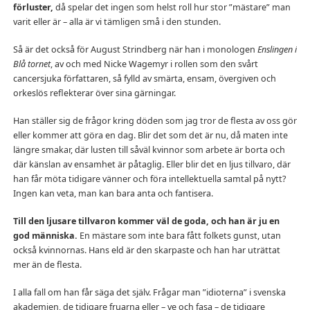
förluster,
då spelar det ingen som helst roll hur stor ”mästare” man
varit eller är – alla är vi tämligen små i den stunden.
Så är det också för August Strindberg när han i monologen
Enslingen i
Blå tornet
, av och med Nicke Wagemyr i rollen som den svårt
cancersjuka författaren, så fylld av smärta, ensam, övergiven och
orkeslös reflekterar över sina gärningar.
Han ställer sig de frågor kring döden som jag tror de flesta av oss gör
eller kommer att göra en dag. Blir det som det är nu, då maten inte
längre smakar, där lusten till såväl kvinnor som arbete är borta och
där känslan av ensamhet är påtaglig. Eller blir det en ljus tillvaro, där
han får möta tidigare vänner och föra intellektuella samtal på nytt?
Ingen kan veta, man kan bara anta och fantisera.
Till den ljusare tillvaron kommer väl de goda, och han är ju en
god människa.
En mästare som inte bara fått folkets gunst, utan
också kvinnornas. Hans eld är den skarpaste och han har uträttat
mer än de flesta.
I alla fall om han får säga det själv. Frågar man ”idioterna” i svenska
akademien, de tidigare fruarna eller – ve och fasa – de tidigare