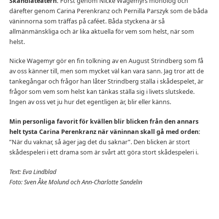
Skandiateatern.
Först genom Nicke Wagemyrs monolog och
därefter genom Carina Perenkranz och Pernilla Parszyk som de båda
väninnorna som träffas på caféet. Båda styckena är så
allmänmänskliga och är lika aktuella för vem som helst, när som
helst.
Nicke Wagemyr gör en fin tolkning av en August Strindberg som få
av oss känner till, men som mycket väl kan vara sann. Jag tror att de
tankegångar och frågor han låter Strindberg ställa i skådespelet, är
frågor som vem som helst kan tänkas ställa sig i livets slutskede.
Ingen av oss vet ju hur det egentligen är, blir eller känns.
Min personliga favorit för kvällen blir blicken från den annars
helt tysta Carina Perenkranz när väninnan skall gå med orden:
”När du vaknar, så äger jag det du saknar”. Den blicken är stort
skådespeleri i ett drama som är svårt att göra stort skådespeleri i.
Text: Eva Lindblad
Foto: Sven Åke Molund och Ann-Charlotte Sandelin