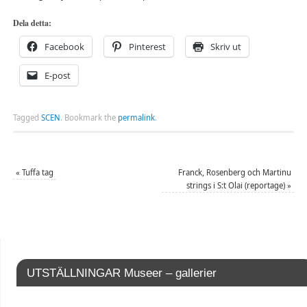
Dela detta:
Facebook
Pinterest
Skriv ut
E-post
Tagged
SCEN
.
Bookmark the
permalink
.
«
Tuffa tag
Franck, Rosenberg och Martinu
strings i S:t Olai (reportage)
»
UTSTÄLLNINGAR Museer – gallerier