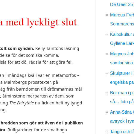
De Geer 25 
Marcus Fyr
a med lyckligt slut
Sommarens 
Kalbokultur 
Gyllene Lär
stolt som synden.
Kelly Taintons läsning
Magnus Jo
delse för det som ska komma.
a för att dö, rädsla för att göra fel.
samlar sina
Skulpturer i
an i måndags kväll var en metamorfos –
ica Malmbergs prosatexter, på
engelska pa
a väg från barndomen till drömmarnas mål
Bor man i p
er, åtminstone merparten av dem, som
så… foto på
lning
The Fairytale
nu fick en helt ny tyngd
ing.
Anna-Stina 
avtryck i r
 bredden som gör att även de i publiken
ra.
Rullgardiner för de smalhöga
Tango och t