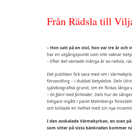
Från Rädsla till Vilj
– Hon satt på en stol, hon var tre år och 
har en utgångspunkt som inte saknar bety
– Efter det väntade många år av rädsla, rädsl
Det publiken fick vara med om i Värmekyrk
förvandling – i dubbel betydelse. Dels Ulr
självbiografisk grund, om en flickas lång
–
En fjäril med förhinder
. Dels hur de sång
tidigare ingått i paret Malmbergs förestäl
och bildade en helhet med sin nya inramn
I den avskalade Värmekyrkan, en scen på
som sitter på sista bänkraden kommer nä