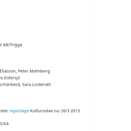
ce AB/Trigga
a Eliasson, Peter Malmberg
x Eidersjö
Schönbeck, Sara Linderoth
exter
reportage
Kultursidan.nu 26/3 2013
ICKA