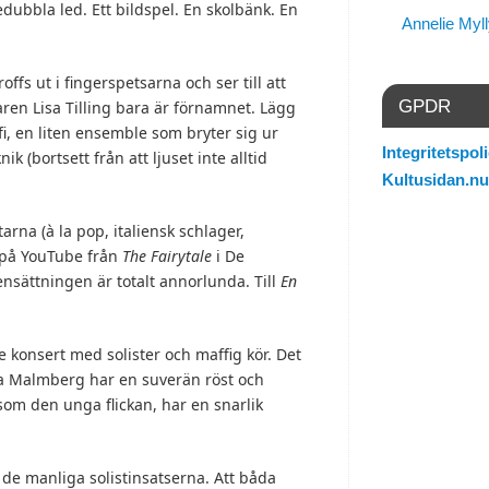
edubbla led. Ett bildspel. En skolbänk. En
Annelie Myl
ffs ut i fingerspetsarna och ser till att
GPDR
ren Lisa Tilling bara är förnamnet. Lägg
afi, en liten ensemble som bryter sig ur
Integritetspoli
k (bortsett från att ljuset inte alltid
Kultusidan.nu
rna (à la pop, italiensk schlager,
e på YouTube från
The Fairytale
i De
ensättningen är totalt annorlunda. Till
En
konsert med solister och maffig kör. Det
rika Malmberg har en suverän röst och
som den unga flickan, har en snarlik
de manliga solistinsatserna. Att båda