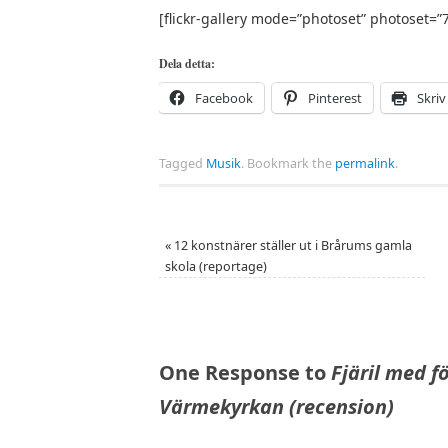
[flickr-gallery mode=”photoset” photoset
Dela detta:
Facebook
Pinterest
Skriv
Tagged
Musik
.
Bookmark the
permalink
.
«
12 konstnärer ställer ut i Brårums gamla
skola (reportage)
One Response to
Fjäril med f
Värmekyrkan (recension)