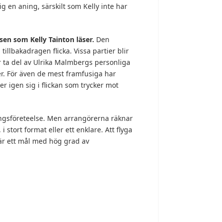
ig en aning, särskilt som Kelly inte har
sen som Kelly Tainton läser.
Den
tillbakadragen flicka. Vissa partier blir
 ta del av Ulrika Malmbergs personliga
er. För även de mest framfusiga har
 igen sig i flickan som trycker mot
ngsföreteelse. Men arrangörerna räknar
 i stort format eller ett enklare. Att flyga
ut är ett mål med hög grad av