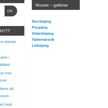
Museer – gallerier
OK
Norrköping
Finspång
 NYTT
Söderköping
Valdemarsvik
nu stannar
Linköping
ren i
götland
ar snor
ssar
latser på
useum
ar Louis