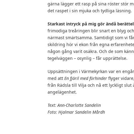
gärna lägger ett rasp på sina röster stör m
det raspet i sin mjuka och tydliga läsning.
Starkast intryck på mig gör ändå berättel
frimodiga treåringen blir snart en blyg och 
närmast smärtsamma. Samtidigt som vi får
skildring hör vi ekon från egna erfarenhet
någon gång varit osäkra. Och de som känner
tegelväggen – osynlig – får upprättelse.
Uppsättningen i Värmekyrkan var en engå
med att
En fjäril med förhinder
flyger vidare,
från Rädsla till Vilja och nå ett lyckligt sl
angelägenhet.
Text: Ann-Charlotte Sandelin
Foto: Hjalmar Sandelin Mårdh