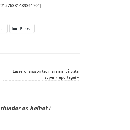
=”72157633148936170″]
 ut
E-post
Lasse Johansson tecknar i järn på Sista
supen (reportage)
»
örhinder en helhet i