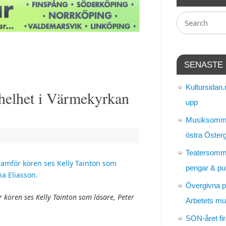
SENASTE
Kultursidan.
 helhet i Värmekyrkan
upp
Musiksomma
östra Öster
Teatersomm
pengar & pu
Övergivna p
 kören ses Kelly Tainton som läsare, Peter
Arbetets m
SON-året fir