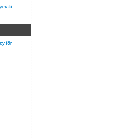
lymäki
cy för