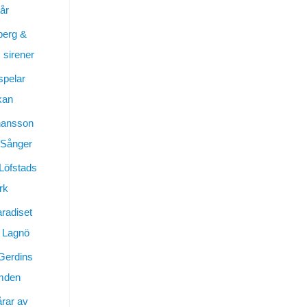
år
berg &
sirener
spelar
kan
hansson
 Sånger
 Löfstads
rk
aradiset
 Lagnö
Gerdins
ymden
årar av