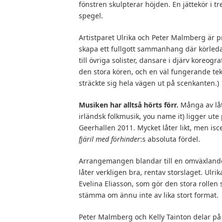
fönstren skulpterar höjden. En jättekör i tr
spegel.
Artistparet Ulrika och Peter Malmberg är pro
skapa ett fullgott sammanhang där körleda
till övriga solister, dansare i djärv koreogr
den stora kören, och en väl fungerande tekni
sträckte sig hela vägen ut på scenkanten.)
Musiken har alltså hörts förr.
Många av låta
irländsk folkmusik, you name it) ligger ut
Geerhallen 2011. Mycket låter likt, men isc
fjäril med förhinder
:s absoluta fördel.
Arrangemangen blandar till en omväxlande 
låter verkligen bra, rentav storslaget. Ul
Evelina Eliasson, som gör den stora rollen 
stämma om ännu inte av lika stort format.
Peter Malmberg och Kelly Tainton delar på 