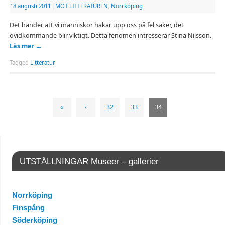
18 augusti 2011
|
MÖT LITTERATUREN
,
Norrköping
Det händer att vi människor hakar upp oss på fel saker, det
ovidkommande blir viktigt. Detta fenomen intresserar Stina Nilsson.
Läs mer
→
Tagged
Litteratur
«
‹
32
33
34
UTSTÄLLNINGAR Museer – gallerier
Norrköping
Finspång
Söderköping