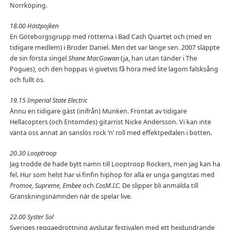
Norrköping.
18.00 Hästpojken
En Göteborgsgrupp med rötterna i Bad Cash Quartet och (med en
tidigare medlem) i Broder Daniel. Men det var länge sen. 2007 släppte
de sin första singel
Shane MacGowan
(ja, han utan tänder i The
Pogues), och den hoppas vi givetvis få höra med lite lagom falsksång
och fullt ös.
19.15 Imperial State Electric
Ännu en tidigare gäst (inifrån) Munken. Frontat av tidigare
Hellacopters (och Entomdes) gitarrist Nicke Andersson. Vi kan inte
vänta oss annat än sanslös rock ’n’ roll med effektpedalen i botten.
20.30 Looptroop
Jag trodde de hade bytt namn till Looptroop Rockers, men jag kan ha
fel. Hur som helst har vi finfin hiphop för alla er unga gangstas med
Promoe, Supreme, Embee
och
CosM.I.C.
De slipper bli anmälda till
Granskningsnämnden när de spelar live.
22.00 Syster Sol
Sveriges reggaedrottning avslutar festivalen med ett hejdundrande