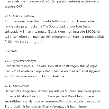
men spelar de inte
Hans sista vän
(en parabolantenn) så stormar vi
scenen. OK?
22.00 Ebbot Lundberg
Frontpersonen från Union Carbide Productions och senare de
fantastiska psychrockarna The Soundtrack of our lives (nyss
splittrade) vill man inte missa. (Särskilt om man missade TSOOL för
två år sen eftersom man läst fel i programmet.) Han har numera blivit
folkkär via ett TV-program.
LÖRDAG
15.30 Sylvester Schlegel
Före detta trummis i The Ark, som efter splittringen står på egna
ben. 2014 tävlade Schlegel i Melodifestivalen med bidraget
Bygdens
son
. Förvänta er rock som kan sin historia.
16.45 Lars Demian
Det var inte länge sen Demian spelade på Munken, men vi är glada
för varje tillfälle att se honom. Hans parhäst David Tallroth är en
sevärdhhet i sig. Han spelar trummor flöjt och bastuba… samtidigt.
Stort jubel när han spelar låten
Asien igen
, där han nämner