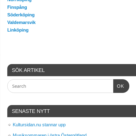
Finspång
Söderköping
Valdemarsvik
Linköping
SÖK ARTIKEL
OK
SENASTE NYTT
Kultursidan.nu stannar upp
Musiksommaren i östra Östergötland