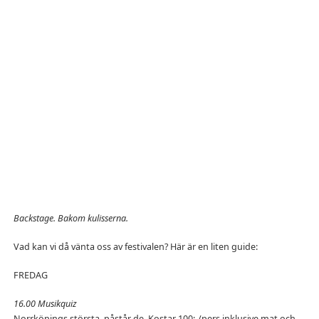
Backstage. Bakom kulisserna.
Vad kan vi då vänta oss av festivalen? Här är en liten guide:
FREDAG
16.00 Musikquiz
Norrköpings största, påstår de. Kostar 100:-/pers inklusive mat och