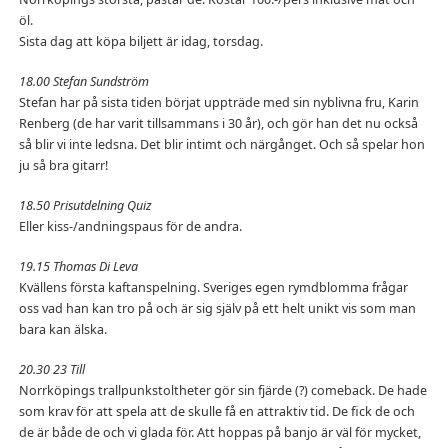
öl.
Sista dag att köpa biljett är idag, torsdag.
18.00 Stefan Sundström
Stefan har på sista tiden börjat uppträde med sin nyblivna fru, Karin
Renberg (de har varit tillsammans i 30 år), och gör han det nu också
så blir vi inte ledsna. Det blir intimt och närgånget. Och så spelar hon
ju så bra gitarr!
18.50 Prisutdelning Quiz
Eller kiss-/andningspaus för de andra.
19.15 Thomas Di Leva
Kvällens första kaftanspelning. Sveriges egen rymdblomma frågar
oss vad han kan tro på och är sig själv på ett helt unikt vis som man
bara kan älska.
20.30 23 Till
Norrköpings trallpunkstoltheter gör sin fjärde (?) comeback. De hade
som krav för att spela att de skulle få en attraktiv tid. De fick de och
de är både de och vi glada för. Att hoppas på banjo är väl för mycket,