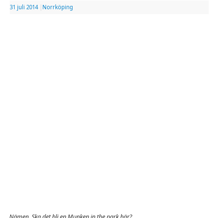
31 juli 2014
|
Norrköping
Nämen. Ska det bli en Munken in the park här?