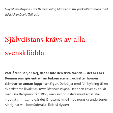
Luggsliten elegans. Lars Demian intog Munken in the park tillsammans med
sidekicken David Tallroth.
Självdistans krävs av alla
svenskfödda
Vad låter? Banjo? Nej, det är inte Den sista färden — det är Lars
Demian som gör entré från bakom scenen, och efter honom
släntrar en annan luggsliten figur.
De börjar med ”en hyllning till en
av artisterna ikväll”:
Nu tittar lilla solen in igen
. Det är en cover av en låt
med Olle Bergman från 1955, men av originalets munterhet står
inget att finna… nu går det långsamt i moll med ironiska undertoner.
Aldrig har väl ”bomfaderalla” låtit så dystert.