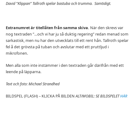
David ”Klippan” Tallroth spelar bastuba och trumma. Samtidigt.
Extranumret är titellåten från samma skiva.
När den skrevs var
nog textraden ”…och vi har ju så duktig regering” redan menad som
sarkastisk, men nu har den utvecklats till ett rent hån. Tallroth spelar
fel å det grövsta på tuban och avslutar med ett pruttljud i
mikrofonen.
Men alla som inte instämmer i den textraden går därifrån med ett
leende på läpparna.
Text och foto: Michael Strandhed
BILDSPEL (FLASH) – KLICKA PÅ BILDEN
ALT/MOBIL: SE BILDSPELET
HÄR