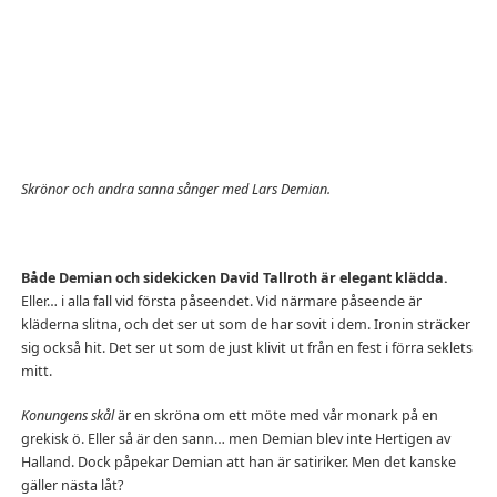
Skrönor och andra sanna sånger med Lars Demian.
Både Demian och sidekicken David Tallroth är elegant klädda.
Eller… i alla fall vid första påseendet. Vid närmare påseende är
kläderna slitna, och det ser ut som de har sovit i dem. Ironin sträcker
sig också hit. Det ser ut som de just klivit ut från en fest i förra seklets
mitt.
Konungens skål
är en skröna om ett möte med vår monark på en
grekisk ö. Eller så är den sann… men Demian blev inte Hertigen av
Halland. Dock påpekar Demian att han är satiriker. Men det kanske
gäller nästa låt?