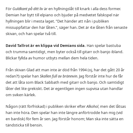
För
Guldkant på ditt liv
är en hyllningslåt till knark i alla dess former.
Demian har bytt till elpiano och bjuder på medvetet falskspel när
hyllningen blir i mesta laget. ”Det händer att nån i publiken
missuppfattar den här låten.”, säger han. Det är 4:e låten från senaste
skivan, och han spelar två till.
David Tallrot är en klippa vid Demians sida.
Han spelar bastuba
och trumma samtidigt, men byter också till gitarr och banjo ibland.
Blickar fyllda av humor utbyts mellan dem hela tiden.
Från skivan Glad att man inte är död från 1994 (oj, har det gått 20 år
redan?!) spelar han
Skallen full av brännvin
. Jag förstår inte hur de får
det att låta som Black Sabbath med gitarr och banjo. Och samtidigt
låter det lite grekiskt. Det är egentligen ingen supvisa utan handlar
om sviken kärlek.
Någon (rätt förfriskad) i publiken skriker efter
Alkohol
, men det låtsas
han inte höra. Den spelar han inte längre anförtrodde han mig (vid
en bardisk) för fem år sen. Jag förstår honom; Man ska inte sätta en
tändsticka till bensin.