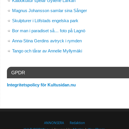
Kalbokultur spelar Gyllene Lärkan
Magnus Johansson samlar sina Sånger
Skulpturer i Löfstads engelska park
Bor man i paradiset så… foto på Lagnö
Anna-Stina Gerdins avtryck i rymden
Tango och tårar av Annelie Myllymäki
GPDR
Integritetspolicy för Kultusidan.nu
ANNONSERA
Redaktion