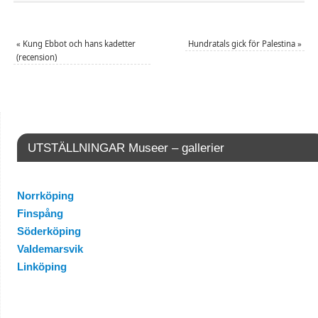
«
Kung Ebbot och hans kadetter
Hundratals gick för Palestina
»
(recension)
UTSTÄLLNINGAR Museer – gallerier
Norrköping
Finspång
Söderköping
Valdemarsvik
Linköping