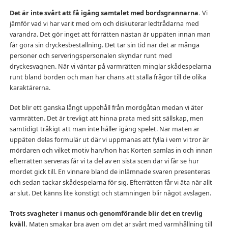
Det är inte svårt att få igång samtalet med bordsgrannarna.
Vi
jämför vad vi har varit med om och diskuterar ledtrådarna med
varandra. Det gör inget att förrätten nästan är uppäten innan man
får göra sin dryckesbeställning. Det tar sin tid när det är många
personer och serveringspersonalen skyndar runt med
dryckesvagnen. När vi väntar på varmrätten minglar skådespelarna
runt bland borden och man har chans att ställa frågor till de olika
karaktärerna.
Det blir ett ganska långt uppehåll från mordgåtan medan vi äter
varmrätten. Det är trevligt att hinna prata med sitt sällskap, men
samtidigt tråkigt att man inte håller igång spelet. När maten är
uppäten delas formulär ut där vi uppmanas att fylla i vem vi tror är
mördaren och vilket motiv han/hon har. Korten samlas in och innan
efterrätten serveras får vi ta del av en sista scen där vi får se hur
mordet gick till. En vinnare bland de inlämnade svaren presenteras
och sedan tackar skådespelarna för sig. Efterrätten får vi äta när allt
är slut. Det känns lite konstigt och stämningen blir något avslagen.
Trots svagheter i manus och genomförande blir det en trevlig
kväll.
Maten smakar bra även om det är svårt med varmhållning till