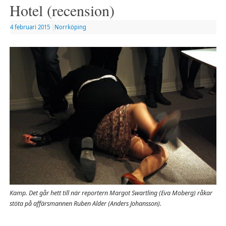
Hotel (recension)
4 februari 2015
|
Norrköping
Kamp. Det går hett till när reportern Margot Swartling (Eva Moberg) råkar
stöta på affärsmannen Ruben Alder (Anders Johansson).