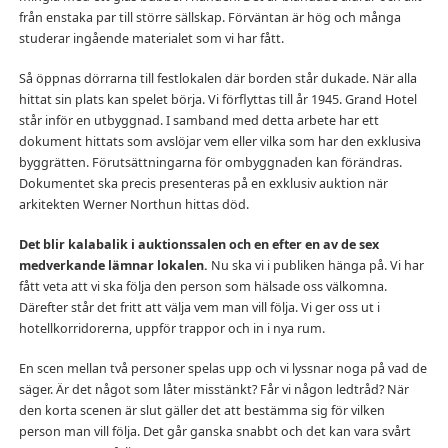
från enstaka par till större sällskap. Förväntan är hög och många
studerar ingående materialet som vi har fått.
Så öppnas dörrarna till festlokalen där borden står dukade. När alla
hittat sin plats kan spelet börja. Vi förflyttas till år 1945. Grand Hotel
står inför en utbyggnad. I samband med detta arbete har ett
dokument hittats som avslöjar vem eller vilka som har den exklusiva
byggrätten. Förutsättningarna för ombyggnaden kan förändras.
Dokumentet ska precis presenteras på en exklusiv auktion när
arkitekten Werner Northun hittas död.
Det blir kalabalik i auktionssalen och en efter en av de sex
medverkande lämnar lokalen.
Nu ska vi i publiken hänga på. Vi har
fått veta att vi ska följa den person som hälsade oss välkomna.
Därefter står det fritt att välja vem man vill följa. Vi ger oss ut i
hotellkorridorerna, uppför trappor och in i nya rum.
En scen mellan två personer spelas upp och vi lyssnar noga på vad de
säger. Är det något som låter misstänkt? Får vi någon ledtråd? När
den korta scenen är slut gäller det att bestämma sig för vilken
person man vill följa. Det går ganska snabbt och det kan vara svårt