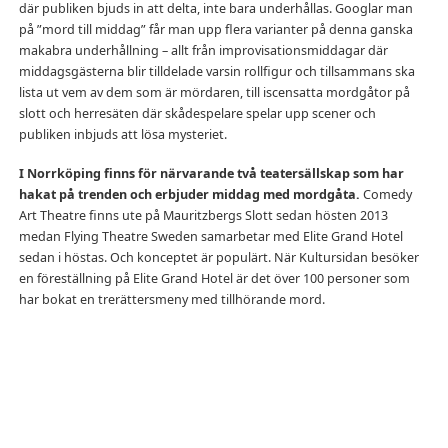
där publiken bjuds in att delta, inte bara underhållas. Googlar man
på ”mord till middag” får man upp flera varianter på denna ganska
makabra underhållning – allt från improvisationsmiddagar där
middagsgästerna blir tilldelade varsin rollfigur och tillsammans ska
lista ut vem av dem som är mördaren, till iscensatta mordgåtor på
slott och herresäten där skådespelare spelar upp scener och
publiken inbjuds att lösa mysteriet.
I Norrköping finns för närvarande två teatersällskap som har
hakat på trenden och erbjuder middag med mordgåta.
Comedy
Art Theatre finns ute på Mauritzbergs Slott sedan hösten 2013
medan Flying Theatre Sweden samarbetar med Elite Grand Hotel
sedan i höstas. Och konceptet är populärt. När Kultursidan besöker
en föreställning på Elite Grand Hotel är det över 100 personer som
har bokat en trerättersmeny med tillhörande mord.