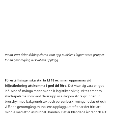
Innan start delar skådespelarna vant upp publiken i lagom stora grupper
för en genomgång av kvällens upplägg.
Föreställningen ska starta kl 18 och man uppmanas vid
biljettbokning att komma i god tid före.
Det visar sig vara en god
idé. Med så många människor blir logistiken viktig. Vi tas emot av
skådespelarna som vant delar upp oss i lagom stora grupper. En
broschyr med bakgrundstext och personbeskrivningar delas ut och
vi får en genomgång av kvällens upplägg. Därefter är det fritt att
mingla med ett glas bubbel i handen. Det är blandade åldrar och allt