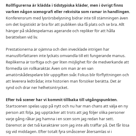
Rollfigurerna är klädda i tidstypiska kläder, men i övrigt finns
varken någon scenografi eller rekvisita som ramar in handlingen.
Konferensrum med lysrörsbelysning bidrar inte till stämningen även
om det logistiskt är bra för att publiken ska få plats och se bra. Allt
hänger på skådespelarnas agerande och repliker för att hålla
berättelsen vid liv.
Prestationerna är ojämna och den invecklade intrigen har
manusförfattaren inte lyckats omvandla till ett fungerande manus.
Replikerna är torftiga och ger liten möjlighet för de medverkande att
förmedla sin rollkaraktär. Även om man är en van
amatörskådespelare blir uppgiften svår. Fokus blir förflyttningen och
att leverera ledtrådar, inte historien man försöker berätta. Det är
synd och drar ner helhetsintrycket.
Efter två scener har vi kommit tillbaka till utgångspunkten.
Startscenen spelas upp på nytt och nu har man chans att välja en ny
person att följa. Jag upptäcker att trots att jag följer olika personer
varje gång råkar jag hamna i en scen som jag redan har sett.
Däremot är det två karaktärer som jag inte alls träffar på. Det får lösa
sig vid middagen. Efter totalt fyra småscener återsamlas vi i