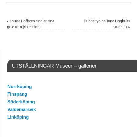
«
Louise Hoffsten singlar sina
Dubbeltydiga Tone Linghults
gruskorn (recension)
skugglek
»
UTSTÄLLNINGAR Museer – gallerier
Norrköping
Finspång
Söderköping
Valdemarsvik
Linköping