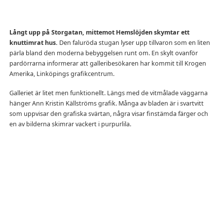
Långt upp på Storgatan, mittemot Hemslöjden skymtar ett
knuttimrat hus.
Den faluröda stugan lyser upp tillvaron som en liten
pärla bland den moderna bebyggelsen runt om. En skylt ovanför
pardörrarna informerar att galleribesökaren har kommit till Krogen
Amerika, Linköpings grafikcentrum.
Galleriet är litet men funktionellt. Längs med de vitmålade väggarna
hänger Ann Kristin Källströms grafik. Många av bladen är i svartvitt
som uppvisar den grafiska svärtan, några visar finstämda färger och
en av bilderna skimrar vackert i purpurlila.