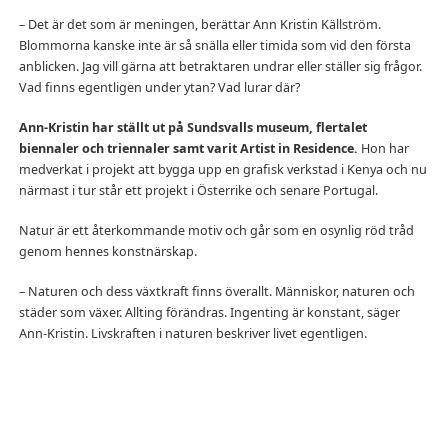
– Det är det som är meningen, berättar Ann Kristin Källström.
Blommorna kanske inte är så snälla eller timida som vid den första
anblicken. Jag vill gärna att betraktaren undrar eller ställer sig frågor.
Vad finns egentligen under ytan? Vad lurar där?
Ann-Kristin har ställt ut på Sundsvalls museum, flertalet
biennaler och triennaler samt varit Artist in Residence.
Hon har
medverkat i projekt att bygga upp en grafisk verkstad i Kenya och nu
närmast i tur står ett projekt i Österrike och senare Portugal.
Natur är ett återkommande motiv och går som en osynlig röd tråd
genom hennes konstnärskap.
– Naturen och dess växtkraft finns överallt. Människor, naturen och
städer som växer. Allting förändras. Ingenting är konstant, säger
Ann-Kristin. Livskraften i naturen beskriver livet egentligen.