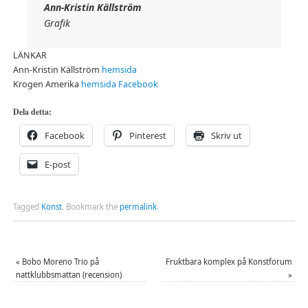
Ann-Kristin Källström
Grafik
LÄNKAR
Ann-Kristin Källström
hemsida
Krogen Amerika
hemsida
Facebook
Dela detta:
Facebook
Pinterest
Skriv ut
E-post
Tagged
Konst
.
Bookmark the
permalink
.
«
Bobo Moreno Trio på
Fruktbara komplex på Konstforum
nattklubbsmattan (recension)
»