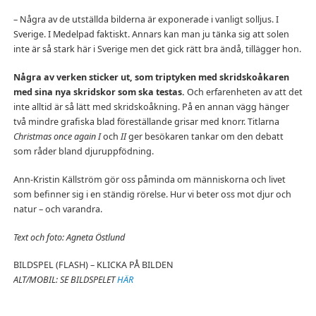
– Några av de utställda bilderna är exponerade i vanligt solljus. I
Sverige. I Medelpad faktiskt. Annars kan man ju tänka sig att solen
inte är så stark här i Sverige men det gick rätt bra ändå, tillägger hon.
Några av verken sticker ut, som triptyken med skridskoåkaren
med sina nya skridskor som ska testas.
Och erfarenheten av att det
inte alltid är så lätt med skridskoåkning. På en annan vägg hänger
två mindre grafiska blad föreställande grisar med knorr. Titlarna
Christmas once again I
och
II
ger besökaren tankar om den debatt
som råder bland djuruppfödning.
Ann-Kristin Källström gör oss påminda om människorna och livet
som befinner sig i en ständig rörelse. Hur vi beter oss mot djur och
natur – och varandra.
Text och foto: Agneta Östlund
BILDSPEL (FLASH) – KLICKA PÅ BILDEN
ALT/MOBIL: SE BILDSPELET
HÄR