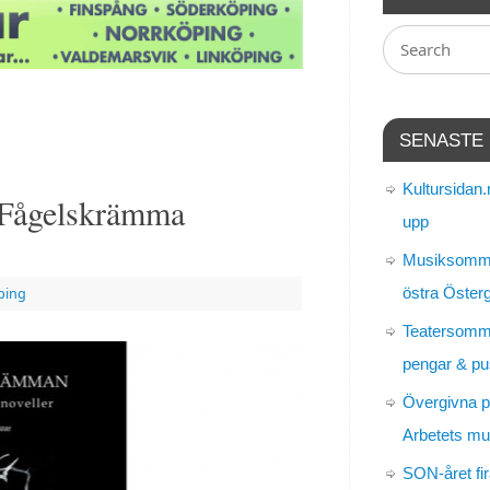
SENASTE
Kultursidan.
 Fågelskrämma
upp
Musiksomma
östra Öster
ping
Teatersomm
pengar & pu
Övergivna p
Arbetets m
SON-året fir