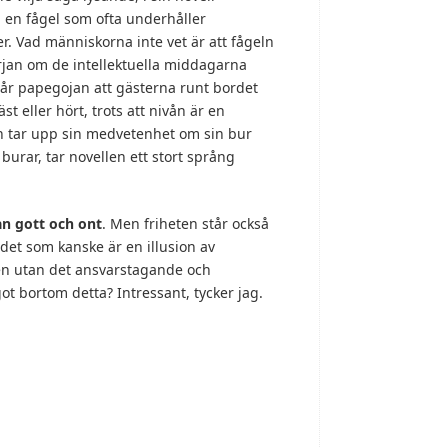
d en fågel som ofta underhåller
 Vad människorna inte vet är att fågeln
början om de intellektuella middagarna
tår papegojan att gästerna runt bordet
 eller hört, trots att nivån är en
ln tar upp sin medvetenhet om sin bur
rar, tar novellen ett stort språng
an gott och ont
. Men friheten står också
 det som kanske är en illusion av
eten utan det ansvarstagande och
 bortom detta? Intressant, tycker jag.