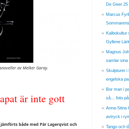
De Geer 25 
Marcus Fyr
Sommarens 
Kalbokultur 
Gyllene Lär
Magnus Jo
samlar sina
noveller av Melker Garay.
Skulpturer i
engelska pa
Bor man i p
pat är inte gott
så… foto på
Anna-Stina 
avtryck i r
 jämförts både med Pär Lagerqvist och
Tango och t