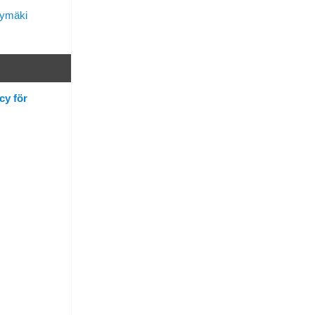
lymäki
cy för