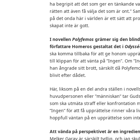
ha begripit att det som ger en tänkande va
rätten att även få välja det som är ont.” Sa
på det onda här i världen är ett sätt att pr
skapat inte är gott.
I novellen
Polyfemos
grämer sig den blinde
författare Homeros gestaltat det i
Odyssé
ska komma tillbaka för att ge honom upprä
till klippan för att vänta på ”Ingen”. Om ”
han ångrade sitt brott, särskilt då Polyfem
blivit efter dådet.
Här, liksom på en del andra ställen i novel
huvudpersonen eller ”människan” tar Guds 
som ska utmäta straff eller konfrontation 
”Ingen” för att få upprättelse rinner våra l
hoppfull väntan på en upprättelse som inte 
Att vända på perspektivet är en ingrediens
Melker Garay är särskilt tydlig, och jag skul