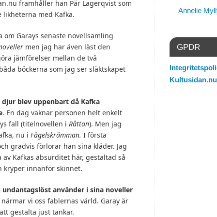
idan.nu framhåller han Pär Lagerqvist som
Annelie Myl
e likheterna med Kafka.
a om Garays senaste novellsamling
noveller
men jag har även läst den
GPDR
göra jämförelser mellan de två
Integritetspoli
båda böckerna som jag ser släktskapet
Kultusidan.nu
t djur blev uppenbart då Kafka
e
. En dag vaknar personen helt enkelt
 fall (titelnovellen i
Råttan
). Men jag
fka, nu i
Fågelskrämman.
I första
ch gradvis förlorar han sina kläder. Jag
a av Kafkas absurditet här, gestaltad så
kryper innanför skinnet.
undantagslöst använder i sina noveller
närmar vi oss fablernas värld. Garay är
att gestalta just tankar.