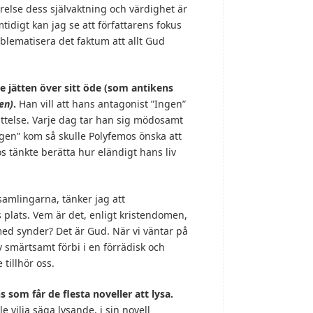
relse dess självaktning och värdighet är
mtidigt kan jag se att författarens fokus
oblematisera det faktum att allt Gud
 jätten över sitt öde
(som antikens
en)
.
Han vill att hans antagonist ”Ingen”
ttelse. Varje dag tar han sig mödosamt
Ingen” kom så skulle Polyfemos önska att
os tänkte berätta hur eländigt hans liv
lsamlingarna, tänker jag att
plats. Vem är det, enligt kristendomen,
med synder? Det är Gud. När vi väntar på
iv smärtsamt förbi i en förrädisk och
tillhör oss.
 som får de flesta noveller att lysa.
le vilja säga lysande, i sin novell