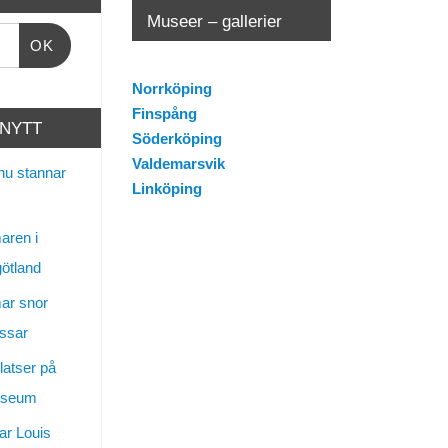
Museer – gallerier
OK
Norrköping
Finspång
 NYTT
Söderköping
Valdemarsvik
nu stannar
Linköping
ren i
götland
ar snor
ssar
latser på
useum
ar Louis