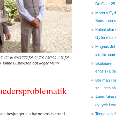
De Geer 25 
Marcus Fyr
Sommarens 
Kalbokultur 
Gyllene Lär
Magnus Jo
samlar sina
 var ju avsedda för andra herrar, inte för
n, Janne Gustavsson och Roger Melin.
Skulpturer i
engelska pa
Bor man i p
 hedersproblematik
så… foto på
Anna-Stina 
avtryck i r
on besjunger sin barndoms kvarter i
Tango och t