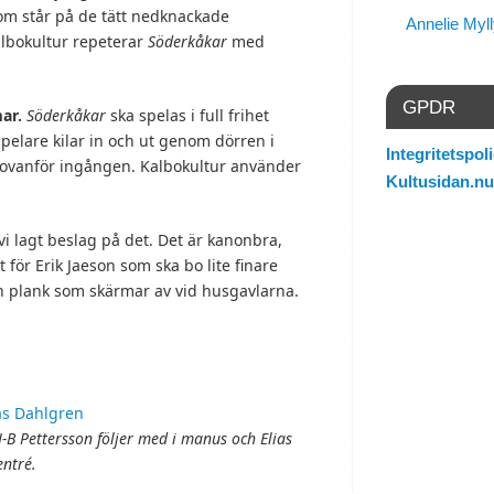
om står på de tätt nedknackade
Annelie Myl
albokultur repeterar
Söderkåkar
med
GPDR
ar.
Söderkåkar
ska spelas i full frihet
pelare kilar in och ut genom dörren i
Integritetspoli
 ovanför ingången. Kalbokultur använder
Kultusidan.nu
vi lagt beslag på det. Det är kanonbra,
 för Erik Jaeson som ska bo lite finare
ch plank som skärmar av vid husgavlarna.
 J-B Pettersson följer med i manus och Elias
ntré.