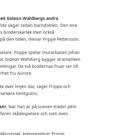
med Gideon Wahlbergs andra
kilda vägar sedan barndomen. Den ene
nns broderskärlek men också
 på den tiden, menar Frippe Pettersson.
spelare. Frippe spelar murarbasen Johan
a hos Gideon Wahlberg bygger dramatiken
lingar. De två brödernas fruar ser till
rhet fru Aurore.
te över linjen där, säger Frippe och
 markera tomtgräns.
sör.
När han är på scenen träder John
rfaren skådespelare och som även
folklustspel, kommenterar Frippe