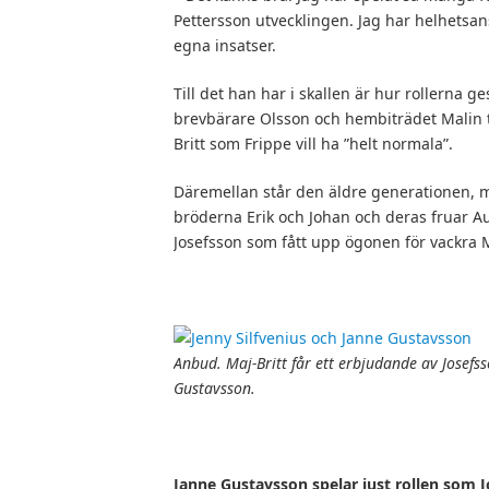
Pettersson utvecklingen. Jag har helhetsans
egna insatser.
Till det han har i skallen är hur rollerna 
brevbärare Olsson och hembiträdet Malin t
Britt som Frippe vill ha ”helt normala”.
Däremellan står den äldre generationen, m
bröderna Erik och Johan och deras fruar 
Josefsson som fått upp ögonen för vackra M
Anbud. Maj-Britt får ett erbjudande av Josefss
Gustavsson.
Janne Gustavsson spelar just rollen som J