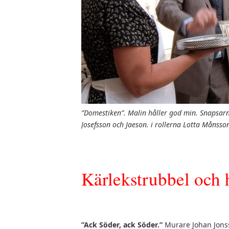
”Domestiken”. Malin håller god min. Snapsarna
Josefsson och Jaeson. i rollerna Lotta Månsso
Kärlekstrubbel och
”Ack Söder, ack Söder.”
Murare Johan Jonss