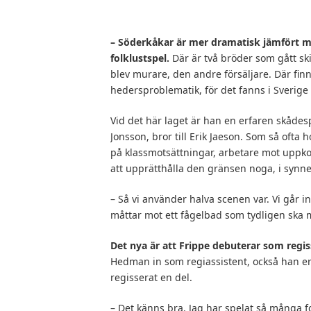
– Söderkåkar är mer dramatisk jämfört 
folklustspel.
Där är två bröder som gått s
blev murare, den andre försäljare. Där fi
hedersproblematik, för det fanns i Sverige
Vid det här laget är han en erfaren skåde
Jonsson, bror till Erik Jaeson. Som så oft
på klassmotsättningar, arbetare mot uppkom
att upprätthålla den gränsen noga, i synne
– Så vi använder halva scenen var. Vi går in
måttar mot ett fågelbad som tydligen ska
Det nya är att Frippe debuterar som regis
Hedman in som regiassistent, också han e
regisserat en del.
– Det känns bra. Jag har spelat så många 