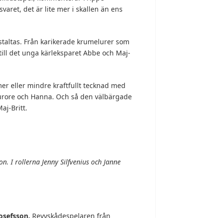
varet, det är lite mer i skallen än ens
gestaltas. Från karikerade krumelurer som
ill det unga kärleksparet Abbe och Maj-
er eller mindre kraftfullt tecknad med
Aurore och Hanna. Och så den välbärgade
aj-Britt.
on. I rollerna Jenny Silfvenius och Janne
osefsson.
Revyskådespelaren från