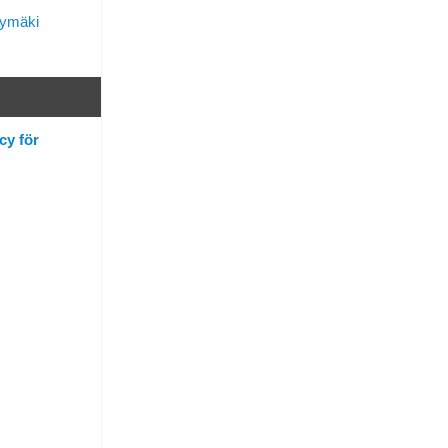
lymäki
cy för