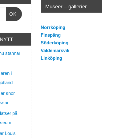
Museer – gallerier
OK
Norrköping
Finspång
 NYTT
Söderköping
Valdemarsvik
nu stannar
Linköping
ren i
götland
ar snor
ssar
latser på
useum
ar Louis