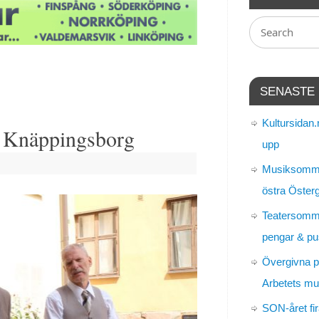
SENASTE
Kultursidan.
i Knäppingsborg
upp
Musiksomma
östra Öster
Teatersomm
pengar & pu
Övergivna p
Arbetets m
SON-året fir