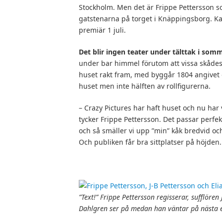
Stockholm. Men det är Frippe Pettersson s
gatstenarna på torget i Knäppingsborg. K
premiär 1 juli.
Det blir ingen teater under tälttak i somm
under bar himmel förutom att vissa skådes
huset rakt fram, med byggår 1804 angivet
huset men inte hälften av rollfigurerna.
– Crazy Pictures har haft huset och nu har 
tycker Frippe Pettersson. Det passar perfekt
och så smäller vi upp ”min” kåk bredvid o
Och publiken får bra sittplatser på höjden.
”Text!” Frippe Pettersson regisserar, sufflören
Dahlgren ser på medan han väntar på nästa e