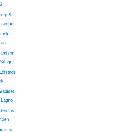
år
berg &
sirener
spelar
kan
hansson
 Sånger
 Löfstads
rk
aradiset
 Lagnö
Gerdins
ymden
årar av