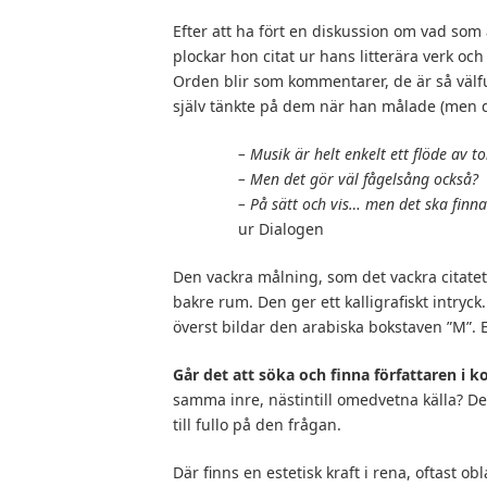
Efter att ha fört en diskussion om vad som
plockar hon citat ur hans litterära verk o
Orden blir som kommentarer, de är så välfu
själv tänkte på dem när han målade (men de
– Musik är helt enkelt ett flöde av
– Men det gör väl fågelsång också?
– På sätt och vis… men det ska fin
ur Dialogen
Den vackra målning, som det vackra citatet h
bakre rum. Den ger ett kalligrafiskt intryc
överst bildar den arabiska bokstaven ”M”.
Går det att söka och finna författaren i 
samma inre, nästintill omedvetna källa? D
till fullo på den frågan.
Där finns en estetisk kraft i rena, oftast o