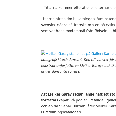
– Titlarna kommer efteråt eller efterhand 
Titlarna hittas dock i katalogen, åtminston
svenska, några på franska och en på ryska
som var hans modersmål från födseln i Chil
Kalligrafiskt och dansant. Den till vänster får
konstnären/författaren Melker Garays bok Dial
under dansanta rörelser.
Att Melker Garay sedan länge haft ett stor
författarskapet.
På podier utställda i galle
och en där. Sahar Burhan låter Melker Gara
i utställningskatalogen.