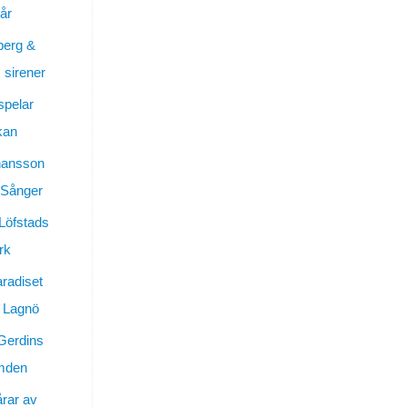
år
berg &
sirener
spelar
kan
hansson
 Sånger
 Löfstads
rk
aradiset
 Lagnö
Gerdins
ymden
årar av