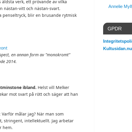
 äldsta verk, ett prövande av vilka
Annelie Myl
 nästan-vitt och nästan-svart.
da penseltryck, blir en brusande rytmisk
GPDR
Integritetspoli
Kultusidan.nu
suspect, en annan form av ”monokromt”
lade 2014.
åtminstone ibland.
Helst vill Melker
pekar mot svart på rött och säger att han
r: Varför målar jag? När man som
, stringent, intellektuellt. Jag arbetar
er hem.