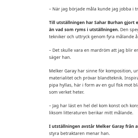
– När jag började måla kunde jag jobba i t
Till utställningen har Sahar Burhan gjor
än vad som ryms i utställningen.
Den speg
tekniker och uttryck genom fyra målande å
– Det skulle vara en mardröm att jag blir 
säger han.
Melker Garay har sinne för komposition, un
materialitet och prövar blandteknik. Inspira
pipa hyllas, här i form av en gul fisk mot bl
som verket heter.
– Jag har läst en hel del kom konst och kons
liksom litteraturen berikar mitt målande.
I utställningen avstår Melker Garay från a
styra betraktaren menar han.