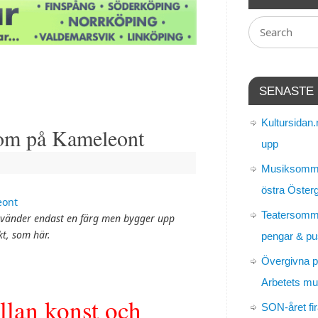
SENASTE
Kultursidan.
om på Kameleont
upp
Musiksomma
östra Öster
Teatersomm
nvänder endast en färg men bygger upp
kt, som här.
pengar & pu
Övergivna p
Arbetets m
llan konst och
SON-året fir