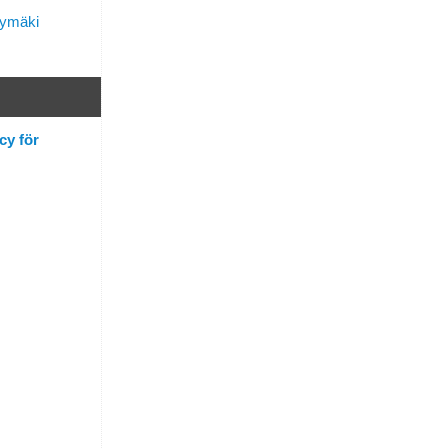
lymäki
cy för