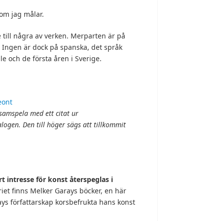
som jag målar.
e till några av verken. Merparten är på
. Ingen är dock på spanska, det språk
e och de första åren i Sverige.
 samspela med ett citat ur
ogen. Den till höger sägs att tillkommit
t intresse för konst återspeglas i
riet finns Melker Garays böcker, en här
ys författarskap korsbefrukta hans konst