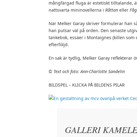
mångfärgad fluga är estetiskt tilltalande, 
nattsvarta mininovellerna i
Råttan
eller
Fåg
När Melker Garay skriver formulerar han 
han putsar väl på orden. Den senaste utg
tankebok, essäer i Montaignes (killen som drog
efterföljd.
En sak är tydlig, Melker Garay reflekterar öv
©
Text och foto: Ann-Charlotte Sandelin
BILDSPEL – KLICKA PÅ BILDENS PILAR
GALLERI KAMELEO