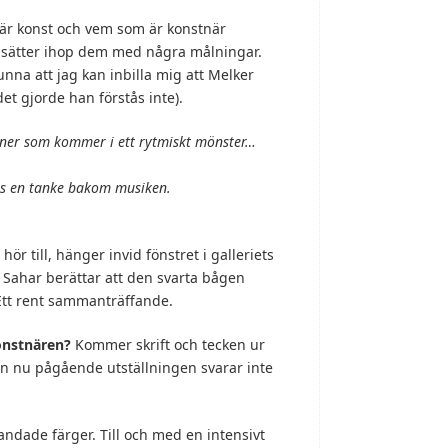
 är konst och vem som är konstnär
ch sätter ihop dem med några målningar.
nna att jag kan inbilla mig att Melker
t gjorde han förstås inte).
 toner som kommer i ett rytmiskt mönster…
nas en tanke bakom musiken.
ör till, hänger invid fönstret i galleriets
k. Sahar berättar att den svarta bågen
 Ett rent sammanträffande.
konstnären?
Kommer skrift och tecken ur
en nu pågående utställningen svarar inte
blandade färger. Till och med en intensivt