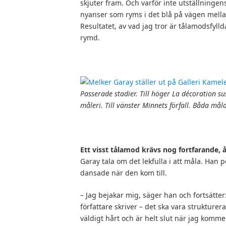
skjuter fram. Och varför inte utställningens
nyanser som ryms i det blå på vägen mellan
Resultatet, av vad jag tror är tålamodsfyll
rymd.
Passerade stadier. Till höger La décoration 
måleri. Till vänster Minnets förfall. Båda må
Ett visst tålamod krävs nog fortfarande, 
Garay tala om det lekfulla i att måla. Han 
dansade när den kom till.
– Jag bejakar mig, säger han och fortsätte
författare skriver – det ska vara strukturerat
väldigt hårt och är helt slut när jag komm