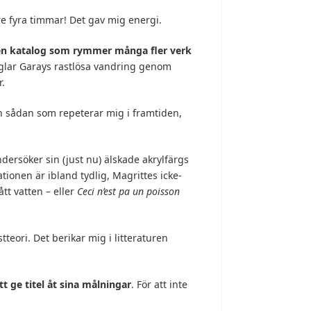
re fyra timmar! Det gav mig energi.
t en katalog som rymmer många fler verk
lar Garays rastlösa vandring genom
r.
en sådan som repeterar mig i framtiden,
dersöker sin (just nu) älskade akrylfärgs
tionen är ibland tydlig, Magrittes icke-
ått vatten – eller
Ceci n’est pa un poisson
tteori. Det berikar mig i litteraturen
tt ge titel åt sina målningar
. För att inte