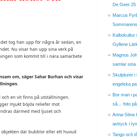
De Geer 25 
Marcus Fyr
Sommarens 
Kalbokultur 
et tog han upp för några år sedan, en
Gyllene Lär
vandet. Nu visar han upp sina verk på
Magnus Jo
ningen som kommit till i nära samarbete
samlar sina
Skulpturer i
 ensam om, säger Sahar Burhan och visar
llningen.
engelska pa
Bor man i p
 och en vit finns på utställningen.
så… foto på
gger mjukt böjda reliefer mot
ändras därmed med ljuset och
Anna-Stina 
avtryck i r
bjekten där bubblor eller ett huvud
Tango och t