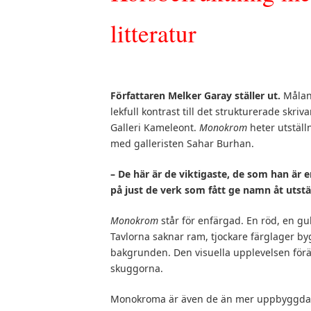
litteratur
Författaren Melker Garay ställer ut.
Måland
lekfull kontrast till det strukturerade skri
Galleri Kameleont.
Monokrom
heter utställ
med galleristen Sahar Burhan.
– De här är de viktigaste, de som han är
på just de verk som fått ge namn åt utstä
Monokrom
står för enfärgad. En röd, en gul
Tavlorna saknar ram, tjockare färglager by
bakgrunden. Den visuella upplevelsen för
skuggorna.
Monokroma är även de än mer uppbyggda o