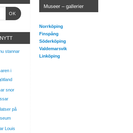
Museer – gallerier
OK
Norrköping
Finspång
 NYTT
Söderköping
Valdemarsvik
nu stannar
Linköping
ren i
götland
ar snor
ssar
latser på
useum
ar Louis