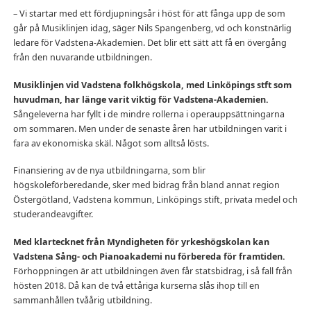
– Vi startar med ett fördjupningsår i höst för att fånga upp de som
går på Musiklinjen idag, säger Nils Spangenberg, vd och konstnärlig
ledare för Vadstena-Akademien. Det blir ett sätt att få en övergång
från den nuvarande utbildningen.
Musiklinjen vid Vadstena folkhögskola, med Linköpings stft som
huvudman, har länge varit viktig för Vadstena-Akademien.
Sångeleverna har fyllt i de mindre rollerna i operauppsättningarna
om sommaren. Men under de senaste åren har utbildningen varit i
fara av ekonomiska skäl. Något som alltså lösts.
Finansiering av de nya utbildningarna, som blir
högskoleförberedande, sker med bidrag från bland annat region
Östergötland, Vadstena kommun, Linköpings stift, privata medel och
studerandeavgifter.
Med klartecknet från Myndigheten för yrkeshögskolan kan
Vadstena Sång- och Pianoakademi nu förbereda för framtiden.
Förhoppningen är att utbildningen även får statsbidrag, i så fall från
hösten 2018. Då kan de två ettåriga kurserna slås ihop till en
sammanhållen tvåårig utbildning.