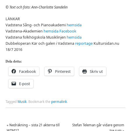
©
Text och foto: Ann-Charlotte Sandelin
LÄNKAR
Vadstena Sång- och Pianoakademi
hemsida
Vadstena-Akademien
hemsida
Facebook
Vadstena folkhögskola Musiklinjen
hemsida
Dubbeloperan Kär och galen i Vadstena
reportage
Kultursidan.nu
18/7 2016
Dela detta:
Facebook
Pinterest
Skriv ut
E-post
Tagged
Musik
.
Bookmark the
permalink
.
«
Nedräkning – sista 21 akterna till
Stefan Teleman går vidare genom
WTM’17
tre rum
»