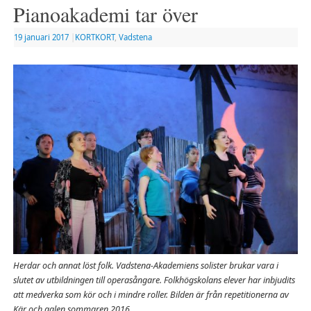
Pianoakademi tar över
19 januari 2017
|
KORTKORT
,
Vadstena
Herdar och annat löst folk. Vadstena-Akademiens solister brukar vara i
slutet av utbildningen till operasångare. Folkhögskolans elever har inbjudits
att medverka som kör och i mindre roller. Bilden är från repetitionerna av
Kär och galen sommaren 2016.