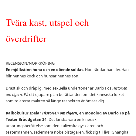
Tvära kast, utspel och
överdrifter
RECENSION/NORRKÖPING
En mjölkstinn hona och en döende soldat.
Hon räddar hans liv. Han
blir hennes kock och hunsar hennes son.
Drastisk och dråplig, med sexuella undertoner är Dario Fos
Historien
om tigern.
På ett djupare plan berättar den om det kinesiska folket
som tolererar makten så länge respekten är ömsesidig.
Kalbokultur spelar
Historien om tigern
, en monolog av Dario Fo på
Teater Bråddgatan 34.
Det lär ska vara en kinesisk
ursprungsberättelse som den italienska gycklaren och
teatermannen, sedermera nobelpistagaren, fick sig till livs i Shanghai