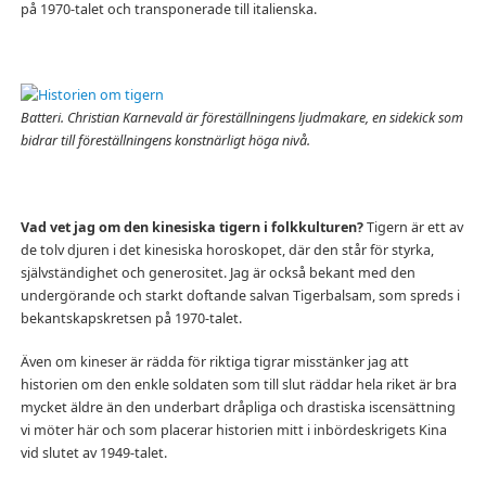
på 1970-talet och transponerade till italienska.
Batteri. Christian Karnevald är föreställningens ljudmakare, en sidekick som
bidrar till föreställningens konstnärligt höga nivå.
Vad vet jag om den kinesiska tigern i folkkulturen?
Tigern är ett av
de tolv djuren i det kinesiska horoskopet, där den står för styrka,
självständighet och generositet. Jag är också bekant med den
undergörande och starkt doftande salvan Tigerbalsam, som spreds i
bekantskapskretsen på 1970-talet.
Även om kineser är rädda för riktiga tigrar misstänker jag att
historien om den enkle soldaten som till slut räddar hela riket är bra
mycket äldre än den underbart dråpliga och drastiska iscensättning
vi möter här och som placerar historien mitt i inbördeskrigets Kina
vid slutet av 1949-talet.