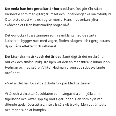
Det enda han inte gestaltar är hur det låter.
Det gör Christian
Karnevald som med gitarr, trumset och uppfinningsrika mikrofonljud
låter pistolskott vina och tigrar morra. Hans medverkan lyfter
skådespelet till en konstnärligt högre nivå.
Det gör också ljussättningen som i samklang med de svarta
kulisserna bygger rum med vägen, floden, skogen och tigergrottans
djup. Både effektivt och raffinerat.
Det låter dramatiskt och det är det.
Samtidigt är det en skröna,
burlesk och småsnuskig. Troligen var den än mer snuskig innan John
Hedman och regissören Viktor Hedman bromsade i det svallande
ordflödet.
– Vad är det här för sätt att döda folk på? Med pattarna?
Vi tål och vi skrattar åt soldaten som tvingas dia en mjölkstinn
tigerhona och kaxar upp sig mot tigerungen. Han som nyss var
döende spelar översittare, inte alls särskilt trevlig. Men det är teater
och människan är komplex.