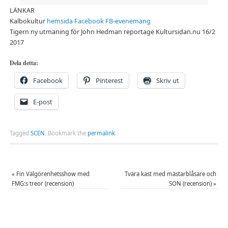
LÄNKAR
Kalbokultur
hemsida
Facebook
FB-evenemang
Tigern ny utmaning för John Hedman reportage Kultursidan.nu 16/2
2017
Dela detta:
Facebook
Pinterest
Skriv ut
E-post
Tagged
SCEN
.
Bookmark the
permalink
.
«
Fin Välgörenhetsshow med
Tvära kast med mästarblåsare och
FMG:s treor (recension)
SON (recension)
»