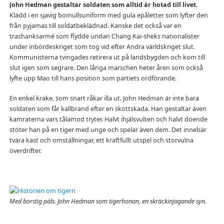
John Hedman gestaltar soldaten som alltid är hotad till livet.
Klädd i en sjavig bomullsuniform med gula epåletter som lyfter den
från pyjamas till soldatbeklädnad. Kanske det också var en
trashanksarmé som flydde undan Chang Kai-sheks nationalister
under inbördeskriget som tog vid efter Andra världskriget slut.
Kommunisterna tvingades retirera ut på landsbygden och kom till
slut igen som segrare. Den långa marschen heter åren som också
lyfte upp Mao till hans position som partiets ordförande.
En enkel krake, som snart råkar illa ut. John Hedman är inte bara
soldaten som får kallbrand efter en skottskada. Han gestaltar även
kamraterna vars tålamod tryter. Halvt ihjälsvulten och halvt döende
stöter han på en tiger med unge och spelar även dem. Det innebär
tvära kast och omställningar, ett kraftfullt utspel och storvulna
överdrifter.
Med borstig päls. John Hedman som tigerhonan, en skräckinjagande syn.