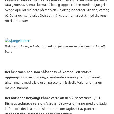
täta grönska. Apmusikerna håller sig uppe i träden medan djungels
övriga djur rör sig nere på marken – hjortar, leoparder, vildsvin, vargar,
påfåglar och schakaler. Och det märks att man arbetat med djurens
rörelsemönster.
Diskussion. Mowglis fostermor Raksha får mer än en gång kämpa för sitt
barn.
Det är ormen Kaa som hälsar oss välkomna i ett starkt
öppningsnummer.
I silvrig, åtsmitande klänning ger hon järnet
tillsammans med alla djuren på scenen. Isabella Valentino har en
mäktig stämma.
Det här är en betydligt råare värld än den vi serveras till jul i
Disneys tecknade version.
Vargarna stryker omkring med blottade
käftar, och det lilla människobarnet som tagits dit av pantern