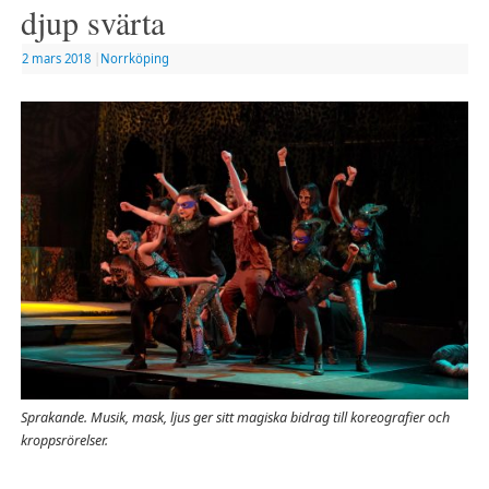
djup svärta
2 mars 2018
|
Norrköping
Sprakande. Musik, mask, ljus ger sitt magiska bidrag till koreografier och
kroppsrörelser.