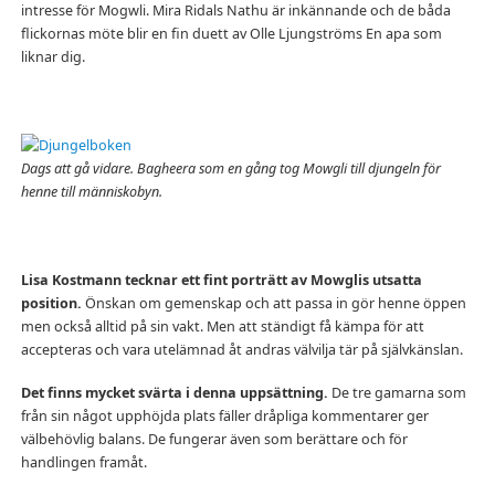
intresse för Mogwli. Mira Ridals Nathu är inkännande och de båda
flickornas möte blir en fin duett av Olle Ljungströms En apa som
liknar dig.
Dags att gå vidare. Bagheera som en gång tog Mowgli till djungeln för
henne till människobyn.
Lisa Kostmann tecknar ett fint porträtt av Mowglis utsatta
position.
Önskan om gemenskap och att passa in gör henne öppen
men också alltid på sin vakt. Men att ständigt få kämpa för att
accepteras och vara utelämnad åt andras välvilja tär på självkänslan.
Det finns mycket svärta i denna uppsättning.
De tre gamarna som
från sin något upphöjda plats fäller dråpliga kommentarer ger
välbehövlig balans. De fungerar även som berättare och för
handlingen framåt.