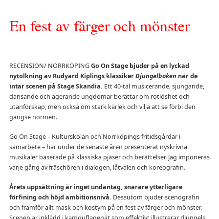
En fest av färger och mönster
RECENSION/ NORRKÖPING
Go On Stage bjuder på en lyckad
nytolkning av Rudyard Kiplings klassiker
Djungelboken
när de
intar scenen på Stage Skandia.
Ett 40-tal musicerande, sjungande,
dansande och agerande ungdomar berättar om rotlöshet och
utanförskap, men också om stark kärlek och vilja att se förbi den
gängse normen.
Go On Stage – Kulturskolan och Norrköpings fritidsgårdar i
samarbete – har under de senaste åren presenterat nyskrivna
musikaler baserade på klassiska pjäser och berättelser. Jag imponeras
varje gång av fräschören i dialogen, låtvalen och koreografin.
Årets uppsättning är inget undantag, snarare ytterligare
förfining och höjd ambitionsnivå.
Dessutom bjuder scenografin
och framför allt mask och kostym på en fest av färger och mönster.
Scenen är inklädd i kamouflagenät som effektivt illustrerar djungels