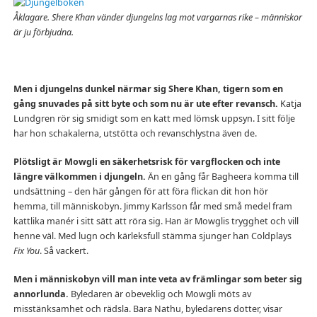
Åklagare. Shere Khan vänder djungelns lag mot vargarnas rike – människor
är ju förbjudna.
Men i djungelns dunkel närmar sig Shere Khan, tigern som en
gång snuvades på sitt byte och som nu är ute efter revansch.
Katja
Lundgren rör sig smidigt som en katt med lömsk uppsyn. I sitt följe
har hon schakalerna, utstötta och revanschlystna även de.
Plötsligt är Mowgli en säkerhetsrisk för vargflocken och inte
längre välkommen i djungeln.
Än en gång får Bagheera komma till
undsättning – den här gången för att föra flickan dit hon hör
hemma, till människobyn. Jimmy Karlsson får med små medel fram
kattlika manér i sitt sätt att röra sig. Han är Mowglis trygghet och vill
henne väl. Med lugn och kärleksfull stämma sjunger han Coldplays
Fix You
. Så vackert.
Men i människobyn vill man inte veta av främlingar som beter sig
annorlunda.
Byledaren är obeveklig och Mowgli möts av
misstänksamhet och rädsla. Bara Nathu, byledarens dotter, visar