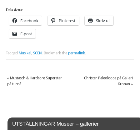
Dela detta:
Facebook
Pinterest
Skriv ut
E-post
Tagged
Musikal
,
SCEN
.
Bookmark the
permalink
.
«
Mustasch & Hardcore Superstar
Christer Paleologos på Galleri
på turné
Kronan
»
UTSTÄLLNINGAR Museer – gallerier