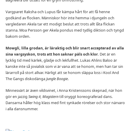
Bagheera blir utsatt för en grym omröstning.
Vargparet Raksha och Lupus får kämpa hårt för att få henne
godkänd av flocken. Människor hör inte hemma i djungeln och
vargledaren Akela tar ett modigt beslut att trots allt låta flickan
stanna. Moa Persson ger Akela pondus med tydlig diktion och tyngd
bakom orden.
Mowgli, lilla grodan, är läraktig och blir snart accepterad av alla
sina vargsyskon, trots att hon saknar päls och klor.
Det är en
lycklig tid med kärlek, glädje och lekfullhet. Lukas Ahlins Baloo är
kanske inte så jovialisk som vi är vana att se honom, men han tar sin
lärarroll på stort allvar. Härligt att se honom släppa loss i Kool And
The Gangs diskodänga
Jungle Boogie
.
Minnesvärt är även vildsvinet, i Anna Kristenssons skepnad, när hon
gör en jazzig
Swing it, Magistern
till snyggt koreograferad dans.
Dansarna håller hög klass med fint synkade rörelser och stor närvaro
i alla dansnummer.