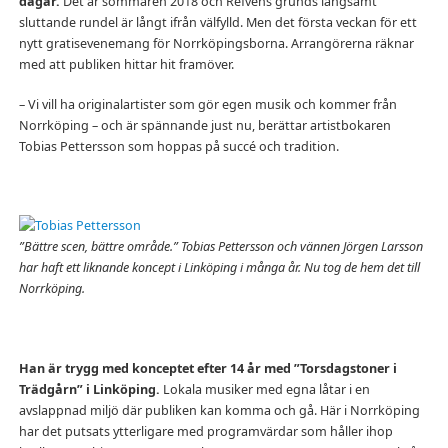
dagar.
Det är sommaren 2018 och Refvens grunds långsamt
sluttande rundel är långt ifrån välfylld. Men det första veckan för ett
nytt gratisevenemang för Norrköpingsborna. Arrangörerna räknar
med att publiken hittar hit framöver.
– Vi vill ha originalartister som gör egen musik och kommer från
Norrköping – och är spännande just nu, berättar artistbokaren
Tobias Pettersson som hoppas på succé och tradition.
”Bättre scen, bättre område.” Tobias Pettersson och vännen Jörgen Larsson
har haft ett liknande koncept i Linköping i många år. Nu tog de hem det till
Norrköping.
Han är trygg med konceptet efter 14 år med ”Torsdagstoner i
Trädgårn” i Linköping.
Lokala musiker med egna låtar i en
avslappnad miljö där publiken kan komma och gå. Här i Norrköping
har det putsats ytterligare med programvärdar som håller ihop