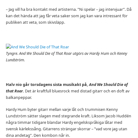
– Jag vill ha bra kontakt med artisterna. ”Ni spelar – jag intervjuar”. Då
kan det hända att jag får veta saker som jag kan vara intressant för
publiken att veta, som skivsläpp.
Tyngre. And We Should Die of That Roar utgörs av Hardy Hum och Kenny
Lundström.
Halv nio går torsdagens sista musikakt på,
And We Should Die of
that Roar
.
Det är kraftfull bluesrock med distad gitarr och en doft av
balkanpeppar.
Hardy Hum byter gitarr mellan varje låt och trummisen Kenny
Lundström sätter slagen med stegrande kraft. Liksom Jacob Huddén
några timmar tidigare blandar Hardy engelskspråkiga låtar med
svensk kärlekssång. Gitarrens strängar skorrar – ”vad vore jag utan
dina andetag”. Den kombon når in.