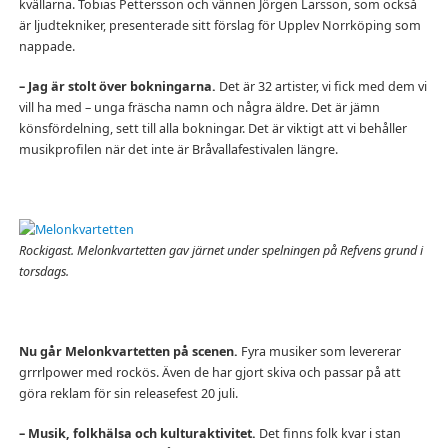
kvällarna. Tobias Pettersson och vännen Jörgen Larsson, som också
är ljudtekniker, presenterade sitt förslag för Upplev Norrköping som
nappade.
– Jag är stolt över bokningarna.
Det är 32 artister, vi fick med dem vi
vill ha med – unga fräscha namn och några äldre. Det är jämn
könsfördelning, sett till alla bokningar. Det är viktigt att vi behåller
musikprofilen när det inte är Bråvallafestivalen längre.
Rockigast. Melonkvartetten gav järnet under spelningen på Refvens grund i
torsdags.
Nu går Melonkvartetten på scenen.
Fyra musiker som levererar
grrrlpower med rockös. Även de har gjort skiva och passar på att
göra reklam för sin releasefest 20 juli.
– Musik, folkhälsa och kulturaktivitet.
Det finns folk kvar i stan