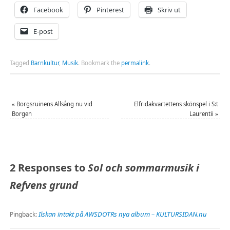
Facebook
Pinterest
Skriv ut
E-post
Tagged
Barnkultur
,
Musik
.
Bookmark the
permalink
.
«
Borgsruinens Allsång nu vid
Elfridakvartettens skönspel i S:t
Borgen
Laurentii
»
2 Responses to
Sol och sommarmusik i
Refvens grund
Ilskan intakt på AWSDOTRs nya album – KULTURSIDAN.nu
Pingback: