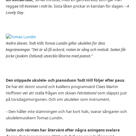
reggae till
Kvinnan i mitt liv
. Sista låten prickar in känslan för dagen –
A
Lovely Day
.
Andra skivan. Todt Hills Tomas Lundin gillar ukulelen för dess
begränsningar. ”Det är så få ackord, resten är sång och melodi. Sedan får
Jocke (Joakim Östlund) utveckla låtarna med pianot.”
Den otippade ukulele- och pianoduon Todt Hill följer efter paus.
De har ett skönt sound och kvällens programvärd Claes Martin
Hoffsten vet att ställa frågan om skivan
Felcitations!
som släppts just
på torsdagsmorgonen. Och om ukulelen som instrument.
– Den håller inte stämningen och har kort hals, svarar sångaren och
ukulelemusikern Tomas Lundin.
Solen och värmen har återvänt efter några aningens svalare