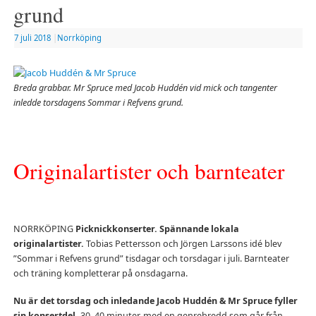
grund
7 juli 2018
|
Norrköping
Breda grabbar. Mr Spruce med Jacob Huddén vid mick och tangenter
inledde torsdagens Sommar i Refvens grund.
Originalartister och barnteater
NORRKÖPING
Picknickkonserter. Spännande lokala
originalartister.
Tobias Pettersson och Jörgen Larssons idé blev
”Sommar i Refvens grund” tisdagar och torsdagar i juli. Barnteater
och träning kompletterar på onsdagarna.
Nu är det torsdag och inledande Jacob Huddén & Mr Spruce fyller
sin konsertdel,
30–40 minuter, med en genrebredd som går från