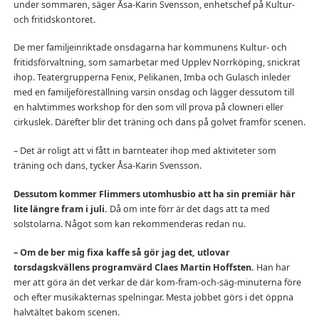
under sommaren, säger Åsa-Karin Svensson, enhetschef på Kultur-
och fritidskontoret.
De mer familjeinriktade onsdagarna har kommunens Kultur- och
fritidsförvaltning, som samarbetar med Upplev Norrköping, snickrat
ihop. Teatergrupperna Fenix, Pelikanen, Imba och Gulasch inleder
med en familjeföreställning varsin onsdag och lägger dessutom till
en halvtimmes workshop för den som vill prova på clowneri eller
cirkuslek. Därefter blir det träning och dans på golvet framför scenen.
– Det är roligt att vi fått in barnteater ihop med aktiviteter som
träning och dans, tycker Åsa-Karin Svensson.
Dessutom kommer Flimmers utomhusbio att ha sin premiär här
lite längre fram i juli.
Då om inte förr är det dags att ta med
solstolarna. Något som kan rekommenderas redan nu.
– Om de ber mig fixa kaffe så gör jag det, utlovar
torsdagskvällens programvärd Claes Martin Hoffsten.
Han har
mer att göra än det verkar de där kom-fram-och-säg-minuterna före
och efter musikakternas spelningar. Mesta jobbet görs i det öppna
halvtältet bakom scenen.