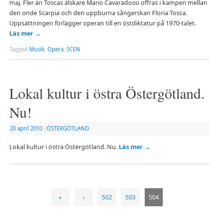
maj. Fler än Toscas älskare Mario Cavaradossi offras i kampen mellan
den onde Scarpia och den uppburna sångerskan Floria Tosca.
Uppsättningen förlägger operan till en östdiktatur på 1970-talet.
Läs mer
→
Tagged
Musik
,
Opera
,
SCEN
Lokal kultur i östra Östergötland.
Nu!
20 april 2010
|
ÖSTERGÖTLAND
Lokal kultur i östra Östergötland. Nu.
Läs mer
→
«
‹
502
503
504