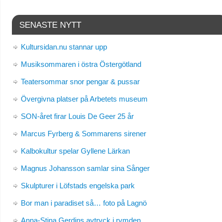
SENASTE NYTT
Kultursidan.nu stannar upp
Musiksommaren i östra Östergötland
Teatersommar snor pengar & pussar
Övergivna platser på Arbetets museum
SON-året firar Louis De Geer 25 år
Marcus Fyrberg & Sommarens sirener
Kalbokultur spelar Gyllene Lärkan
Magnus Johansson samlar sina Sånger
Skulpturer i Löfstads engelska park
Bor man i paradiset så… foto på Lagnö
Anna-Stina Gerdins avtryck i rymden