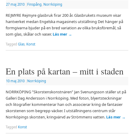
27 maj 2010
|
Finspång
,
Norrköping
REJMYRE Rejmyre glasbruk firar 200 år. Glasbrukets museum visar
hantverket medan Engelska magasinets utställning Det hänger på
formgivarna bjuder på en bred variation av olika bruksföremål, så
som glas, skålar och vaser.
Läs mer
→
Tagged
Glas
,
Konst
En plats på kartan – mitt i staden
10 maj 2010
|
Norrköping
NORRKÖPING ”Skorstenskonstnären” Jan Svenungsson ställer ut på
Galleri Dag Andersson i Norrköping. Med foton, blyertsteckningar
och litografier kommenterar han och associerar kring de fantasier
skorstenen som begrepp väcker. I utställningens centrum står
Norrköpings skorsten, kringvärvd av Strömmens vatten.
Läs mer
→
Tagged
Konst