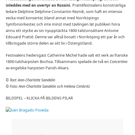
inleddes med en uvertyr av Rossini.
Prattéfestivalens konstnärliga
ledare Delphine Delphine Constantin Reznik, som haft en intensiv
vecka med konserter, bland annat med Norrköpings
Symfoniorkester, och inte minst med tävlingen lät publiken höra
ännu ett stycke av sin nyupptäckta 1800-talstonsättare Antoine
Edouard Pratté. Denne var alltså bosatt i Norrköping ett par år och
tillbringade större delen av sitt liv i Östergötland.
Festivalens hedersgäst Catherine Michel hade valt ett verk av franske
1800-talsharpisten Bochsa. Tillsammans spelade de två en
Concertino
av engelske harpisten Parish-Alvars.
© Text: Ann-Charlotte Sandelin
© Foto: Ann-Charlotte Sandelin och Helena Cimbritz
BILDSPEL – KLICKA PÅ BILDENS PILAR