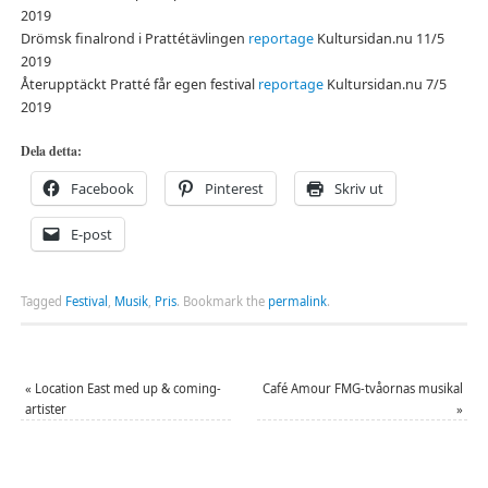
2019
Drömsk finalrond i Prattétävlingen
reportage
Kultursidan.nu 11/5
2019
Återupptäckt Pratté får egen festival
reportage
Kultursidan.nu 7/5
2019
Dela detta:
Facebook
Pinterest
Skriv ut
E-post
Tagged
Festival
,
Musik
,
Pris
.
Bookmark the
permalink
.
«
Location East med up & coming-
Café Amour FMG-tvåornas musikal
artister
»