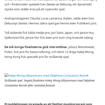
och i finalronden spelade han
Danses
av Debussy, ett dynamiskt
stycke som ställer krav på ett nyansrikt spel.
Andrapristagaren Claudia Lucia Lamanna, Italien, valde även hon
Debussys
Danses
. Hennes säkra spel gav henne även Publikens pris.
Två tävlande fick båda tredje pris, Juri Saito, Japan, och Janice Hur,
Sydkorea/USA. Janice Hur fick även pris som Ung lovande talang.
De två övriga finalisterna gick inte lottlösa.
Juliusz Wesołowski,
Polen, fick pris för bästa tolkning, och blott 12-åriga Haley Wong,
Hong Kong fick speciellt pris för strålande spel.
Strålande spel. Yngsta finalisten Haley Wong tillsammans med Delphine
Constantin Reznik efter avslutad festival.
Prisutdelningen inramade av ett festligt musikprogram som