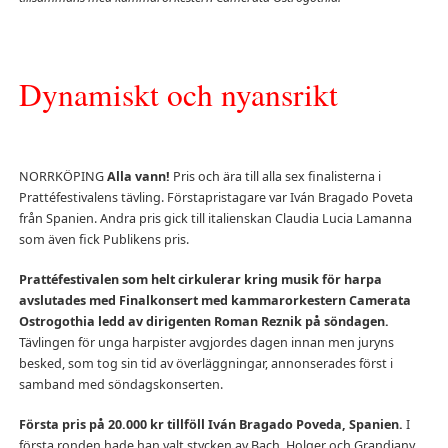
Dynamiskt och nyansrikt
NORRKÖPING
Alla vann!
Pris och ära till alla sex finalisterna i
Prattéfestivalens tävling. Förstapristagare var Iván Bragado Poveta
från Spanien. Andra pris gick till italienskan Claudia Lucia Lamanna
som även fick Publikens pris.
Prattéfestivalen som helt cirkulerar kring musik för harpa
avslutades med Finalkonsert med kammarorkestern Camerata
Ostrogothia ledd av dirigenten Roman Reznik på söndagen.
Tävlingen för unga harpister avgjordes dagen innan men juryns
besked, som tog sin tid av överläggningar, annonserades först i
samband med söndagskonserten.
Första pris på 20.000 kr tillföll Iván Bragado Poveda, Spanien.
I
första ronden hade han valt stycken av Bach, Holger och Grandjany