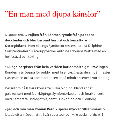
”En man med djupa känslor”
NORRKÖPING
Pojken från Böhmen rymde från pappans
dockteater och blev berömd harpist och tonsättare i
Östergötland.
Norrköpings Symfoniorkesters harpist Delphine
Constantin-Reznik återuppväcker Antoine Edouard Pratté med en
hel festival och tävling.
16 unga harpister från hela världen har anmält sig till tävlingen.
Ronderna är öppna för publik, med fri entré. I festivalen ingår master
classes men också kammarkonserter på mindre scener i Norrköping.
Dessutom hålls flera konserter i Norrköping, bland annat
galakonsert med Norrköpings Symfoniorkester och finalkonsert
med Camerata Ostrogothia, samt i Linköping och i Ledberg.
– Jag och min man Roman Reznik spelar mycket tillsammans.
Vi
letade efter något nytt till vår repertoar och ville spela nordiskt. I