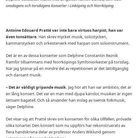
onsdagens och torsdagens konserter i Linköping och Norrköping.
Antoine Edouard Pratté var inte bara virtuos harpist, han var
även tonsättare.
Han skrev mycket musik, solostycken,
kammarstycken och orkesterverk med harpan som soloinstrument.
Det är en av dessa konserter som Delphine Constantin Reznik
framför tillsammans med Norrköpings Symfoniorkester på torsdag.
När jag lyssnar på en mindre del av repetitionen är det lättillgänglig
och dansant musik.
– Det är väldigt gripande musik.
Jag hör att han var ambitiös, det är
en lång konsert. Det var en man med djupa känslor, musiken är ingen
lättsam bagatell. Och så använder han inslag av svensk folkmusik,
säger Delphine.
Det visar sig att Pratté skrev om konserten för olika tillfällen, prövade
olika tonarter. Den konsert som nu uppförs har rekonstruerats av
flera handskrivna delar av professor Anders Wiklund genom