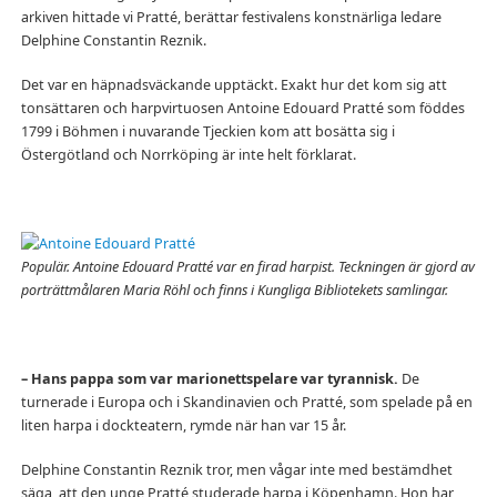
arkiven hittade vi Pratté, berättar festivalens konstnärliga ledare
Delphine Constantin Reznik.
Det var en häpnadsväckande upptäckt. Exakt hur det kom sig att
tonsättaren och harpvirtuosen Antoine Edouard Pratté som föddes
1799 i Böhmen i nuvarande Tjeckien kom att bosätta sig i
Östergötland och Norrköping är inte helt förklarat.
Populär. Antoine Edouard Pratté var en firad harpist. Teckningen är gjord av
porträttmålaren Maria Röhl och finns i Kungliga Bibliotekets samlingar.
– Hans pappa som var marionettspelare var tyrannisk.
De
turnerade i Europa och i Skandinavien och Pratté, som spelade på en
liten harpa i dockteatern, rymde när han var 15 år.
Delphine Constantin Reznik tror, men vågar inte med bestämdhet
säga, att den unge Pratté studerade harpa i Köpenhamn. Hon har