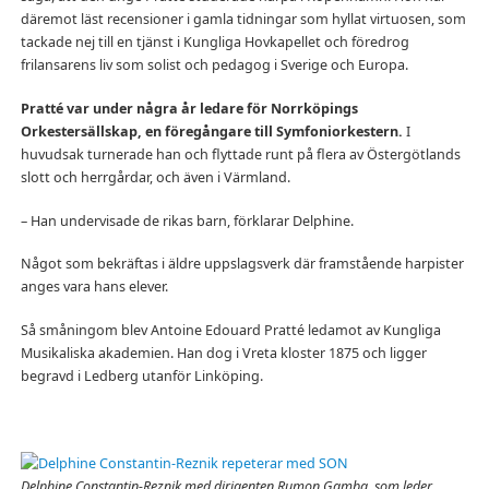
däremot läst recensioner i gamla tidningar som hyllat virtuosen, som
tackade nej till en tjänst i Kungliga Hovkapellet och föredrog
frilansarens liv som solist och pedagog i Sverige och Europa.
Pratté var under några år ledare för Norrköpings
Orkestersällskap, en föregångare till Symfoniorkestern.
I
huvudsak turnerade han och flyttade runt på flera av Östergötlands
slott och herrgårdar, och även i Värmland.
– Han undervisade de rikas barn, förklarar Delphine.
Något som bekräftas i äldre uppslagsverk där framstående harpister
anges vara hans elever.
Så småningom blev Antoine Edouard Pratté ledamot av Kungliga
Musikaliska akademien. Han dog i Vreta kloster 1875 och ligger
begravd i Ledberg utanför Linköping.
Delphine Constantin-Reznik med dirigenten Rumon Gamba, som leder