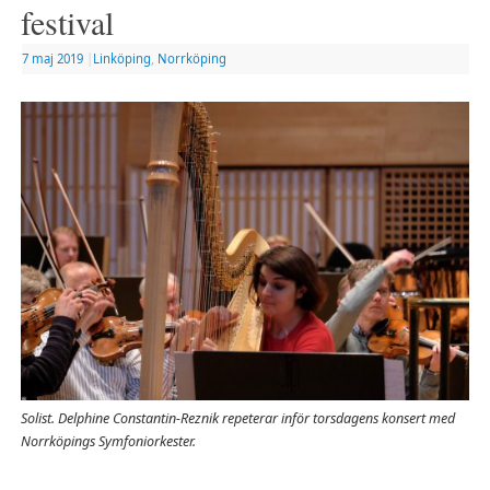
festival
7 maj 2019
|
Linköping
,
Norrköping
Solist. Delphine Constantin-Reznik repeterar inför torsdagens konsert med
Norrköpings Symfoniorkester.