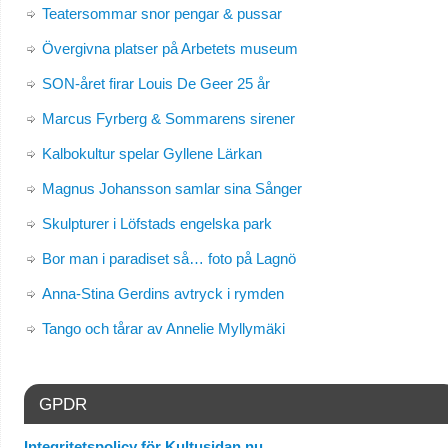
Teatersommar snor pengar & pussar
Övergivna platser på Arbetets museum
SON-året firar Louis De Geer 25 år
Marcus Fyrberg & Sommarens sirener
Kalbokultur spelar Gyllene Lärkan
Magnus Johansson samlar sina Sånger
Skulpturer i Löfstads engelska park
Bor man i paradiset så… foto på Lagnö
Anna-Stina Gerdins avtryck i rymden
Tango och tårar av Annelie Myllymäki
GPDR
Integritetspolicy för Kultusidan.nu