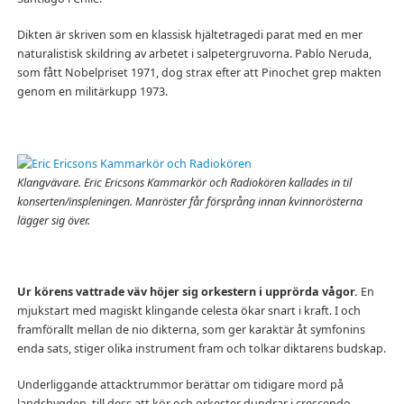
Dikten är skriven som en klassisk hjältetragedi parat med en mer
naturalistisk skildring av arbetet i salpetergruvorna. Pablo Neruda,
som fått Nobelpriset 1971, dog strax efter att Pinochet grep makten
genom en militärkupp 1973.
Klangvävare. Eric Ericsons Kammarkör och Radiokören kallades in til
konserten/inspleningen. Manröster får försprång innan kvinnorösterna
lägger sig över.
Ur körens vattrade väv höjer sig orkestern i upprörda vågor.
En
mjukstart med magiskt klingande celesta ökar snart i kraft. I och
framförallt mellan de nio dikterna, som ger karaktär åt symfonins
enda sats, stiger olika instrument fram och tolkar diktarens budskap.
Underliggande attacktrummor berättar om tidigare mord på
landsbygden, till dess att kör och orkester dundrar i crescendo.