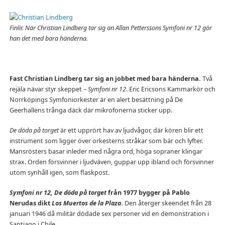
Finlir. När Christian Lindberg tar sig an Allan Petterssons Symfoni nr 12 gör
han det med bara händerna.
Fast Christian Lindberg tar sig an jobbet med bara händerna.
Två
rejäla nävar styr skeppet –
Symfoni nr 12
. Eric Ericsons Kammarkör och
Norrköpings Symfoniorkester är en alert besättning på De
Geerhallens trånga däck där mikrofonerna sticker upp.
De döda på torget
är ett upprört hav av ljudvågor, där kören blir ett
instrument som ligger över orkesterns stråkar som bär och lyfter.
Mansrösters basar inleder med några ord, höga sopraner klingar
strax. Orden försvinner i ljudväven, guppar upp ibland och försvinner
utom synhåll igen, som flaskpost.
Symfoni nr 12, De döda på torget
från 1977 bygger på Pablo
Nerudas dikt
Los Muertos de la Plaza
.
Den återger skeendet från 28
januari 1946 då militär dödade sex personer vid en demonstration i
Santiago i Chile.