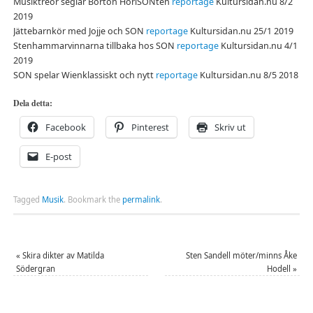
Musiktreor seglar Borton HoriSONten
reportage
Kultursidan.nu 8/2
2019
Jättebarnkör med Jojje och SON
reportage
Kultursidan.nu 25/1 2019
Stenhammarvinnarna tillbaka hos SON
reportage
Kultursidan.nu 4/1
2019
SON spelar Wienklassiskt och nytt
reportage
Kultursidan.nu 8/5 2018
Dela detta:
Facebook
Pinterest
Skriv ut
E-post
Tagged
Musik
.
Bookmark the
permalink
.
«
Skira dikter av Matilda
Sten Sandell möter/minns Åke
Södergran
Hodell
»