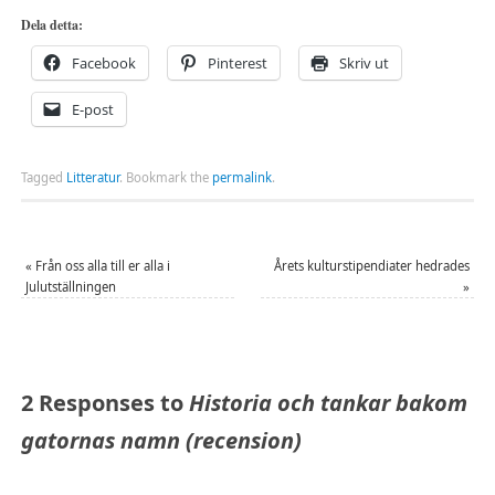
Dela detta:
Facebook
Pinterest
Skriv ut
E-post
Tagged
Litteratur
.
Bookmark the
permalink
.
«
Från oss alla till er alla i
Årets kulturstipendiater hedrades
Julutställningen
»
2 Responses to
Historia och tankar bakom
gatornas namn (recension)