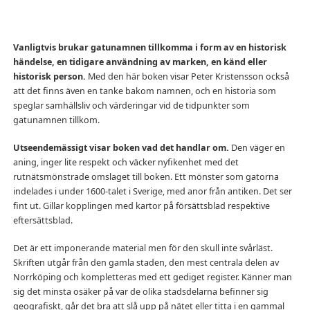
Vanligtvis brukar gatunamnen tillkomma i form av en historisk
händelse, en tidigare användning av marken, en känd eller
historisk person.
Med den här boken visar Peter Kristensson också
att det finns även en tanke bakom namnen, och en historia som
speglar samhällsliv och värderingar vid de tidpunkter som
gatunamnen tillkom.
Utseendemässigt visar boken vad det handlar om.
Den väger en
aning, inger lite respekt och väcker nyfikenhet med det
rutnätsmönstrade omslaget till boken. Ett mönster som gatorna
indelades i under 1600-talet i Sverige, med anor från antiken. Det ser
fint ut. Gillar kopplingen med kartor på försättsblad respektive
eftersättsblad.
Det är ett imponerande material men för den skull inte svårläst.
Skriften utgår från den gamla staden, den mest centrala delen av
Norrköping och kompletteras med ett gediget register. Känner man
sig det minsta osäker på var de olika stadsdelarna befinner sig
geografiskt, går det bra att slå upp på nätet eller titta i en gammal