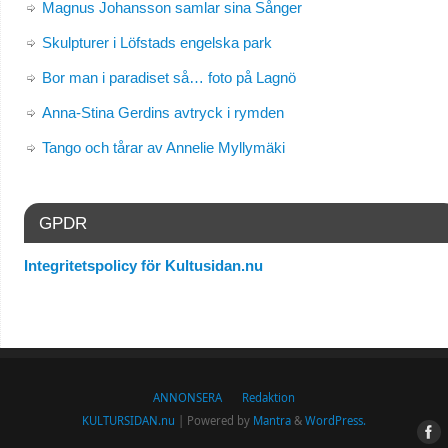
Magnus Johansson samlar sina Sånger
Skulpturer i Löfstads engelska park
Bor man i paradiset så… foto på Lagnö
Anna-Stina Gerdins avtryck i rymden
Tango och tårar av Annelie Myllymäki
GPDR
Integritetspolicy för Kultusidan.nu
ANNONSERA
Redaktion
KULTURSIDAN.nu
| Powered by
Mantra
&
WordPress.