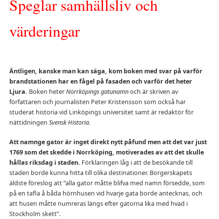
Speglar samhällsliv och
värderingar
Äntligen, kanske man kan säga, kom boken med svar på varför
brandstationen har en fågel på fasaden och varför det heter
Ljura.
Boken heter
Norrköpings gatunamn
och är skriven av
författaren och journalisten Peter Kristensson som också har
studerat historia vid Linköpings universitet samt är redaktör för
nättidningen
Svensk Historia.
Att namnge gator är inget direkt nytt påfund men att det var just
1769 som det skedde i Norrköping, motiverades av att det skulle
hållas riksdag i staden.
Förklaringen låg i att de besökande till
staden borde kunna hitta till olika destinationer. Borgerskapets
äldste föreslog att ”alla gator måtte blifva med namn försedde, som
på en tafla å båda hörnhusen vid hvarje gata borde antecknas, och
att husen måtte numreras längs efter gatorna lika med hvad i
Stockholm skett”.