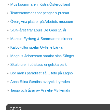
Musiksommaren i östra Östergötland
Teatersommar snor pengar & pussar
Övergivna platser på Arbetets museum
SON-året firar Louis De Geer 25 år
Marcus Fyrberg & Sommarens sirener
Kalbokultur spelar Gyllene Lärkan
Magnus Johansson samlar sina Sånger
Skulpturer i Löfstads engelska park
Bor man i paradiset så… foto på Lagnö
Anna-Stina Gerdins avtryck i rymden
Tango och tårar av Annelie Myllymäki
GPDR