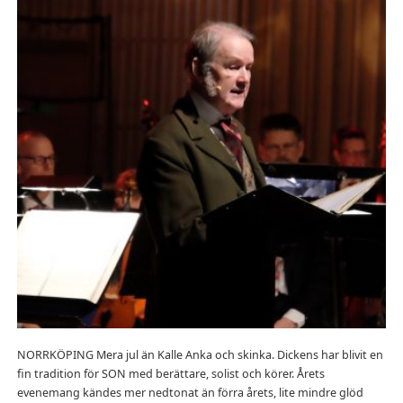
NORRKÖPING Mera jul än Kalle Anka och skinka. Dickens har blivit en
fin tradition för SON med berättare, solist och körer. Årets
evenemang kändes mer nedtonat än förra årets, lite mindre glöd