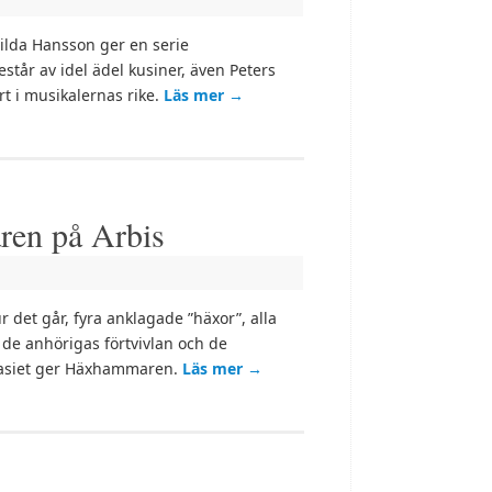
ilda Hansson ger en serie
står av idel ädel kusiner, även Peters
t i musikalernas rike.
Läs mer
→
en på Arbis
et går, fyra anklagade ”häxor”, alla
ll de anhörigas förtvivlan och de
nasiet ger Häxhammaren.
Läs mer
→