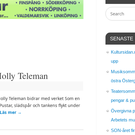
SENASTE
Kultursidan.
upp
Musiksomma
olly Teleman
östra Öster
Teatersomm
ly Teleman bidrar med verket Som en
pengar & pu
star, slädspår och tankens flykt under
Övergivna p
Läs mer
→
Arbetets m
SON-året fir