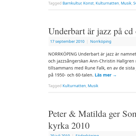
Tagged
Barnkultur
,
Konst
,
Kulturnatten
,
Musik
,
S
Underbart är jazz på cd
17 september 2010
|
Norrköping
NORRKÖPING Underbart är jazz är namnet p
och jazzsångerskan Ann-Christin Hallgren n
tillsammans med Rune Falk, en av de sista
på 1950- och 60-talen.
Läs mer
→
Tagged
Kulturnatten
,
Musik
Peter & Matilda ger So
kyrka 2010
29 juli 2010
|
Söderköping