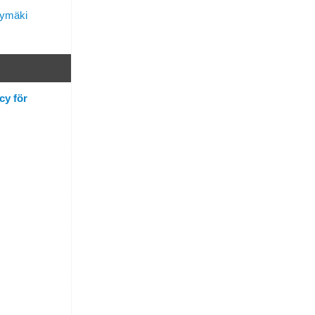
lymäki
cy för