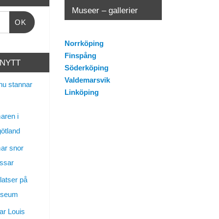
Museer – gallerier
OK
Norrköping
Finspång
 NYTT
Söderköping
Valdemarsvik
nu stannar
Linköping
ren i
götland
ar snor
ssar
latser på
useum
ar Louis