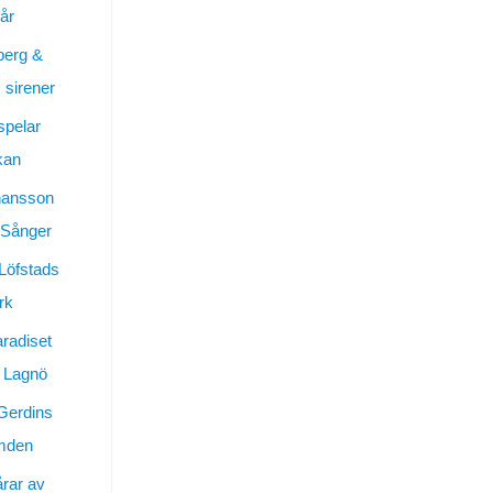
år
berg &
sirener
spelar
kan
hansson
 Sånger
 Löfstads
rk
aradiset
 Lagnö
Gerdins
ymden
årar av