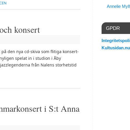
CEN
Annelie Myl
 och konsert
GPDR
Integritetspoli
Kultusidan.nu
å den nya cd-skiva som flitiga konsert-
yligen spelat in i studion i Åby
 jazzlegenderna från Nalens storhetstid
mmarkonsert i S:t Anna