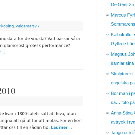
De Geer 25 
Marcus Fyr
Sommarens 
rköping
,
Valdemarsvik
Kalbokultur 
slära för de yngsta? Vad passar våra
Gyllene Lär
en glamoröst grotesk performance?
r
→
Magnus Jo
samlar sina
Skulpturer i
engelska pa
 2010
Bor man i p
så… foto på
Anna-Stina 
kvar i 1800-talets sätt att leva, utan
ungna att gå ut för att mötas. För en kort
avtryck i r
ttar oss till en sådan tid.
Läs mer
→
Tango och t