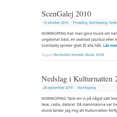
ScenGalej 2010
12 oktober 2010
|
Finspång
,
Norrköping
,
Söde
NORRKÖPING Kan man göra musik om näring
ungdomar bäst, en oväntad jazzduo eller 
ScenGalej spretar glatt åt alla håll.
Läs me
Tagged
Barnkultur
,
Komedi
,
Musik
,
SCEN
Nedslag i Kulturnatten
28 september 2010
|
Norrköping
NORRKÖPING Tänk om vi på något sätt levde 
teve, radio, datorer. Då människorna var tv
stund tänker jag mig att Kulturnatten förfly