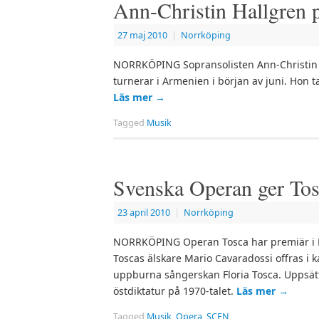
Ann-Christin Hallgren 
27 maj 2010
|
Norrköping
NORRKÖPING Sopransolisten Ann-Christin H
turnerar i Armenien i början av juni. Hon t
Läs mer
→
Tagged
Musik
Svenska Operan ger Tos
23 april 2010
|
Norrköping
NORRKÖPING Operan Tosca har premiär i Hö
Toscas älskare Mario Cavaradossi offras i
uppburna sångerskan Floria Tosca. Uppsätt
östdiktatur på 1970-talet.
Läs mer
→
Tagged
Musik
,
Opera
,
SCEN