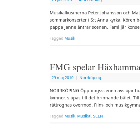
Musikalkusinerna Peter Johansson och Mat
sommarkonserter i S:t Anna kyrka. Kören be
pappa Janne äntrar scenen. Familjär konser
Tagged
Musik
FMG spelar Häxhammar
29 maj 2010
|
Norrköping
NORRKÖPING Öppningsscenen avslöjar hur d
kvinnor, släpas till det brinnande bålet. Ti
rättrognas övermod. Film- och musikgym
Tagged
Musik
,
Musikal
,
SCEN