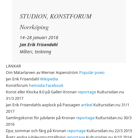
STUDION, KONSTFORUM
Norrköping
14–28 januari 2018
Jan Erik Frisendahl
Måleri, teckning
LÄNKAR
Om Mätarlarven av Werner Aspenström
Populär poesi
Jan Erik Frisendahl
Wikipedia
Konstforum
hemsida
Facebook
Konst eller Klocka 8.0 på Galleri Kronan
reportage
Kultursidan.nu
31/3 2017
Jan Erik Frisendahls axplock på Passagen
artikel
Kultursidan.nu 31/1
2017
Samlingskonst för jubilarer på Kronan
reportage
Kultursidan.nu 30/3
2016
Djur, sommar och färg på Kronan
reportage
Kultursidan.nu 22/3 2015
Årets andra jubileumsutställning
reportage
Kultursidan.nu 6/10 2014