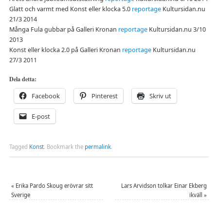
Glatt och varmt med Konst eller klocka 5.0
reportage
Kultursidan.nu
21/3 2014
Många Fula gubbar på Galleri Kronan
reportage
Kultursidan.nu 3/10
2013
Konst eller klocka 2.0 på Galleri Kronan
reportage
Kultursidan.nu
27/3 2011
Dela detta:
Facebook
Pinterest
Skriv ut
E-post
Tagged
Konst
.
Bookmark the
permalink
.
«
Erika Pardo Skoug erövrar sitt
Lars Arvidson tolkar Einar Ekberg
Sverige
ikväll
»