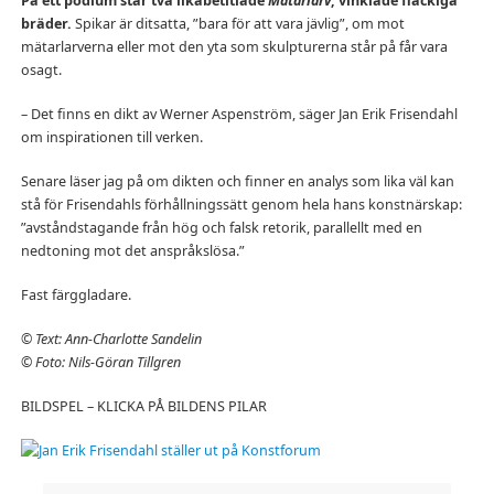
På ett podium står två likabetitlade
Mätarlarv
, vinklade fläckiga
bräder.
Spikar är ditsatta, ”bara för att vara jävlig”, om mot
mätarlarverna eller mot den yta som skulpturerna står på får vara
osagt.
– Det finns en dikt av Werner Aspenström, säger Jan Erik Frisendahl
om inspirationen till verken.
Senare läser jag på om dikten och finner en analys som lika väl kan
stå för Frisendahls förhållningssätt genom hela hans konstnärskap:
”avståndstagande från hög och falsk retorik, parallellt med en
nedtoning mot det anspråkslösa.”
Fast färggladare.
© Text: Ann-Charlotte Sandelin
© Foto: Nils-Göran Tillgren
BILDSPEL – KLICKA PÅ BILDENS PILAR