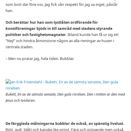
som bott där före oss. Jag fick sån respekt för jag sa inget, påstår
han.
Och berättar hur han som tystlåten ordförande för
konstföreningar bjöds in till samråd med stadens styrande
politiker och fastighetsmagnater.
Ibland kunde han få ur sig ett
”Nej!” och hindra åtminstone någon av alla rivningar av husen i
centrala staden.
– Men nu pratar jag, hela tiden. Bubblar.
Bukett, En av de sämsta senaste, Den gula rörelsen. Den i mitten är den med
Jesus och tvivlaren.
De färgglada målningarna bubblar de också, av spänstig livslust.
Rött, gult, blått och kanske lite grönt. Färg och prövande men också