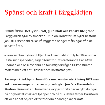
Spänst och kraft i färgglädjen
NORRKÖPING
Det lyser – rött, gult, blått och kanske lite grönt.
Färgglädjen fyrar av smockor i Studion. Konstforum hyllar nestorn
Jan Erik Frisendahl, 90 år. På väggarna hänger målningar från de
senaste åren.
– Som en liten hyllning till Jan Erik Frisendahl som fyller 90 år under
utställningsperioden, säger Konstforums ordförande Hans-Ove
Hedman och beskriver hur en försiktig förfrågan till konstnären
möttes med ett entusiastiskt och kortfattat ”Ja!”.
Passagen i Linköping hann före med en stor utställning 2017 men
vid pressvisningen sitter en nöjd och glad Jan Erik Frisendahl i
Studion.
Rummets fullsmockade väggar sprakar av akrylmålningar
på högkvalitativt akvarellpapper och på duk i klara färger. Därutöver
ett och annat objekt. Allt vittnar om obändig skaparkraft.