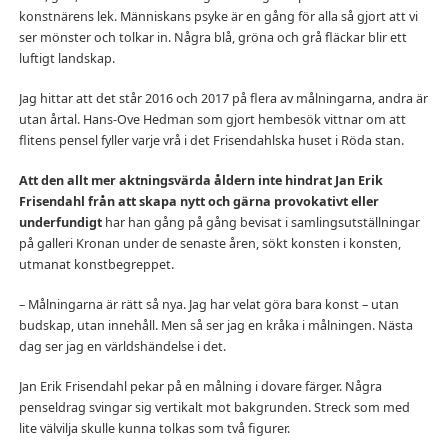
konstnärens lek. Människans psyke är en gång för alla så gjort att vi
ser mönster och tolkar in. Några blå, gröna och grå fläckar blir ett
luftigt landskap.
Jag hittar att det står 2016 och 2017 på flera av målningarna, andra är
utan årtal. Hans-Ove Hedman som gjort hembesök vittnar om att
flitens pensel fyller varje vrå i det Frisendahlska huset i Röda stan.
Att den allt mer aktningsvärda åldern inte hindrat Jan Erik
Frisendahl från att skapa nytt och gärna provokativt eller
underfundigt
har han gång på gång bevisat i samlingsutställningar
på galleri Kronan under de senaste åren, sökt konsten i konsten,
utmanat konstbegreppet.
– Målningarna är rätt så nya. Jag har velat göra bara konst – utan
budskap, utan innehåll. Men så ser jag en kråka i målningen. Nästa
dag ser jag en världshändelse i det.
Jan Erik Frisendahl pekar på en målning i dovare färger. Några
penseldrag svingar sig vertikalt mot bakgrunden. Streck som med
lite välvilja skulle kunna tolkas som två figurer.