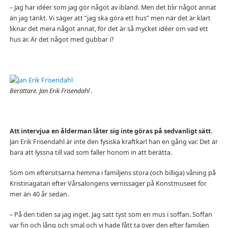
– Jag har idéer som jag gör något av ibland. Men det blir något annat
än jag tänkt. Vi säger att ”jag ska göra ett hus” men när det är klart
liknar det mera något annat, för det är så mycket idéer om vad ett
hus är. Är det något med gubbar i?
Berättare. Jan Erik Frisendahl .
Att intervjua en ålderman låter sig inte göras på sedvanligt sätt.
Jan Erik Frisendahl är inte den fysiska kraftkarl han en gång var. Det är
bara att lyssna till vad som faller honom in att berätta.
Som om eftersitsarna hemma i familjens stora (och billiga) våning på
Kristinagatan efter Vårsalongens vernissager på Konstmuseet för
mer än 40 år sedan.
– På den tiden sa jag inget. Jag satt tyst som en mus i soffan. Soffan
var fin och lång och smal och vi hade fått ta över den efter familjen