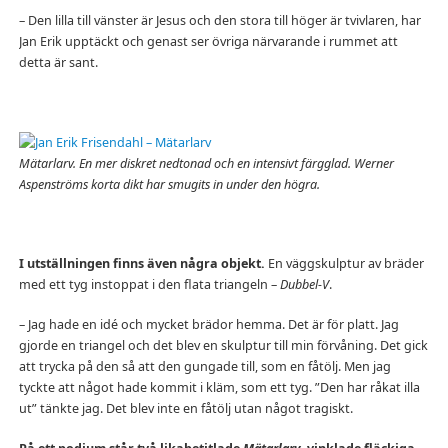
– Den lilla till vänster är Jesus och den stora till höger är tvivlaren, har
Jan Erik upptäckt och genast ser övriga närvarande i rummet att
detta är sant.
Mätarlarv. En mer diskret nedtonad och en intensivt färgglad. Werner
Aspenströms korta dikt har smugits in under den högra.
I utställningen finns även några objekt.
En väggskulptur av bräder
med ett tyg instoppat i den flata triangeln –
Dubbel-V
.
– Jag hade en idé och mycket brädor hemma. Det är för platt. Jag
gjorde en triangel och det blev en skulptur till min förvåning. Det gick
att trycka på den så att den gungade till, som en fåtölj. Men jag
tyckte att något hade kommit i kläm, som ett tyg. ”Den har råkat illa
ut” tänkte jag. Det blev inte en fåtölj utan något tragiskt.