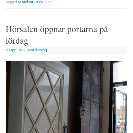
Tagged
Arkitektur
,
Utställning
Hörsalen öppnar portarna på
lördag
20 april 2017
|
Norrköping