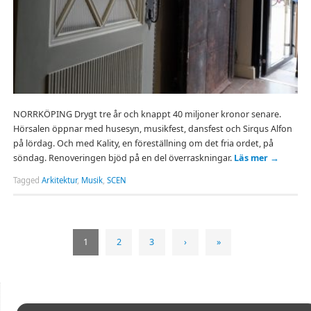
NORRKÖPING Drygt tre år och knappt 40 miljoner kronor senare.
Hörsalen öppnar med husesyn, musikfest, dansfest och Sirqus Alfon
på lördag. Och med Kality, en föreställning om det fria ordet, på
söndag. Renoveringen bjöd på en del överraskningar.
Läs mer
→
Tagged
Arkitektur
,
Musik
,
SCEN
1
2
3
›
»